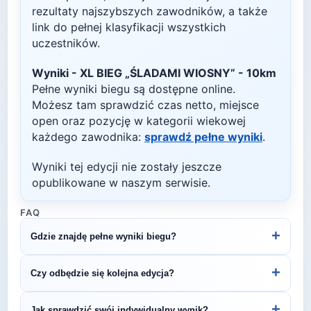
rezultaty najszybszych zawodników, a także
link do pełnej klasyfikacji wszystkich
uczestników.
Wyniki -
XL BIEG „ŚLADAMI WIOSNY” - 10km
Pełne wyniki biegu są dostępne online.
Możesz tam sprawdzić czas netto, miejsce
open oraz pozycję w kategorii wiekowej
każdego zawodnika:
sprawdź pełne wyniki
.
Wyniki tej edycji nie zostały jeszcze
opublikowane w naszym serwisie.
FAQ
+
Gdzie znajdę pełne wyniki biegu?
Wyniki publikuje organizator biegu na swojej
+
Czy odbędzie się kolejna edycja?
stronie internetowej lub na platformach takich jak
LiveTracking, RunnerSpace czy MarathonSport.
Większość biegów organizowana jest cyklicznie.
+
Jak sprawdzić swój indywidualny wynik?