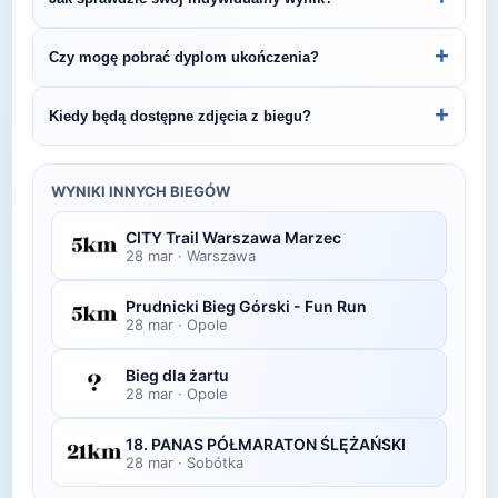
Śledź stronę organizatora lub ZawodyBiegowe.pl,
by być na bieżąco z datą kolejnej edycji XL BIEG
Indywidualne wyniki można znaleźć na stronie
+
Czy mogę pobrać dyplom ukończenia?
„ŚLADAMI WIOSNY” - 10km.
organizatora lub platformie pomiarowej podanej na
bibie startowym. Wyniki zawierają czas brutto i
Wiele wydarzeń biegowych udostępnia
+
Kiedy będą dostępne zdjęcia z biegu?
netto, a często też pozycję wśród wszystkich
elektroniczne dyplomy do pobrania ze strony
uczestników i w kategorii wiekowej.
organizatora po opublikowaniu oficjalnych
Zdjęcia z biegu organizatorzy zazwyczaj publikują
wyników.
w ciągu kilku dni po zawodach na swojej stronie
WYNIKI INNYCH BIEGÓW
lub fanpage'u na Facebooku.
CITY Trail Warszawa Marzec
28 mar
·
Warszawa
Prudnicki Bieg Górski - Fun Run
28 mar
·
Opole
Bieg dla żartu
28 mar
·
Opole
18. PANAS PÓŁMARATON ŚLĘŻAŃSKI
28 mar
·
Sobótka