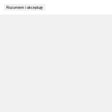
Wyniki niedostępne
Rozumiem i akceptuję
BLOG
Najnowsze artykuły o biegach
Zapowiedzi weekendu, przeglądy miesięczne i
analizy startów w Polsce.
Przejdź do bloga
4 sierpnia 2026
ZAPOWIEDZI WEEKENDU
Biegi w weekend 8 sierpnia - 9
sierpnia. Gdzie wystartować?