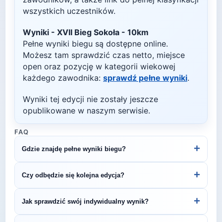
wszystkich uczestników.
Wyniki -
XVII Bieg Sokoła - 10km
Pełne wyniki biegu są dostępne online.
Możesz tam sprawdzić czas netto, miejsce
open oraz pozycję w kategorii wiekowej
każdego zawodnika:
sprawdź pełne wyniki
.
Wyniki tej edycji nie zostały jeszcze
opublikowane w naszym serwisie.
FAQ
+
Gdzie znajdę pełne wyniki biegu?
Wyniki publikuje organizator biegu na swojej
+
Czy odbędzie się kolejna edycja?
stronie internetowej lub na platformach takich jak
LiveTracking, RunnerSpace czy MarathonSport.
Większość biegów organizowana jest cyklicznie.
+
Jak sprawdzić swój indywidualny wynik?
Śledź stronę organizatora lub ZawodyBiegowe.pl,
by być na bieżąco z datą kolejnej edycji XVII Bieg
Indywidualne wyniki można znaleźć na stronie