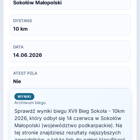
Sokołów Małopolski
DYSTANS
10
km
DATA
14.06.2026
ATEST PZLA
Nie
WYNIKI
Archiwum biegu
Sprawdź wyniki biegu
XVII Bieg Sokoła - 10km
2026
, który odbył się
14 czerwca
w
Sokołów
Małopolski
(województwo podkarpackie)
. Na
tej stronie znajdziesz rezultaty najszybszych
zawodników, a także link do pełnej klasyfikacji