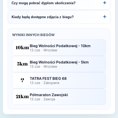
+
Czy mogę pobrać dyplom ukończenia?
Sokoła - 10km.
organizatora lub platformie pomiarowej podanej na
bibie startowym. Wyniki zawierają czas brutto i
Wiele wydarzeń biegowych udostępnia
+
Kiedy będą dostępne zdjęcia z biegu?
netto, a często też pozycję wśród wszystkich
elektroniczne dyplomy do pobrania ze strony
uczestników i w kategorii wiekowej.
organizatora po opublikowaniu oficjalnych
Zdjęcia z biegu organizatorzy zazwyczaj publikują
wyników.
w ciągu kilku dni po zawodach na swojej stronie
WYNIKI INNYCH BIEGÓW
lub fanpage'u na Facebooku.
Bieg Wolności Podatkowej - 10km
13 cze
·
Wrocław
Bieg Wolności Podatkowej - 5km
13 cze
·
Wrocław
TATRA FEST BIEG 68
13 cze
·
Zakopane
Półmaraton Zawojski
13 cze
·
Zawoja