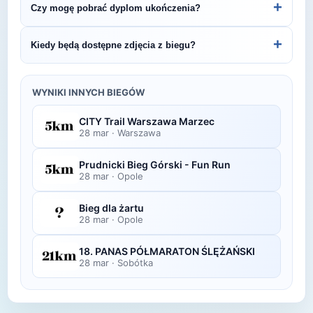
+
Czy mogę pobrać dyplom ukończenia?
Czystą Przyjemnością.
organizatora lub platformie pomiarowej podanej na
bibie startowym. Wyniki zawierają czas brutto i
Wiele wydarzeń biegowych udostępnia
+
Kiedy będą dostępne zdjęcia z biegu?
netto, a często też pozycję wśród wszystkich
elektroniczne dyplomy do pobrania ze strony
uczestników i w kategorii wiekowej.
organizatora po opublikowaniu oficjalnych
Zdjęcia z biegu organizatorzy zazwyczaj publikują
wyników.
w ciągu kilku dni po zawodach na swojej stronie
WYNIKI INNYCH BIEGÓW
lub fanpage'u na Facebooku.
CITY Trail Warszawa Marzec
28 mar
·
Warszawa
Prudnicki Bieg Górski - Fun Run
28 mar
·
Opole
Bieg dla żartu
28 mar
·
Opole
18. PANAS PÓŁMARATON ŚLĘŻAŃSKI
28 mar
·
Sobótka