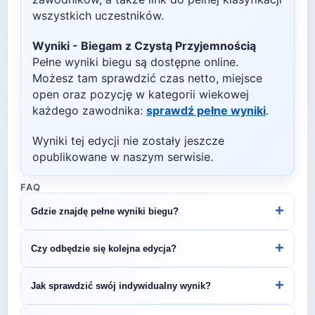
wszystkich uczestników.
Wyniki -
Biegam z Czystą Przyjemnością
Pełne wyniki biegu są dostępne online.
Możesz tam sprawdzić czas netto, miejsce
open oraz pozycję w kategorii wiekowej
każdego zawodnika:
sprawdź pełne wyniki
.
Wyniki tej edycji nie zostały jeszcze
opublikowane w naszym serwisie.
FAQ
+
Gdzie znajdę pełne wyniki biegu?
Wyniki publikuje organizator biegu na swojej
+
Czy odbędzie się kolejna edycja?
stronie internetowej lub na platformach takich jak
LiveTracking, RunnerSpace czy MarathonSport.
Większość biegów organizowana jest cyklicznie.
+
Jak sprawdzić swój indywidualny wynik?
Śledź stronę organizatora lub ZawodyBiegowe.pl,
by być na bieżąco z datą kolejnej edycji Biegam z
Indywidualne wyniki można znaleźć na stronie