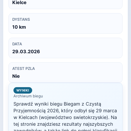
Kielce
DYSTANS
10
km
DATA
29.03.2026
ATEST PZLA
Nie
WYNIKI
Archiwum biegu
Sprawdź wyniki biegu
Biegam z Czystą
Przyjemnością
2026
, który odbył się
29 marca
w
Kielcach
(województwo swietokrzyskie)
. Na
tej stronie znajdziesz rezultaty najszybszych
zawodników, a także link do pełnej klasyfikacji