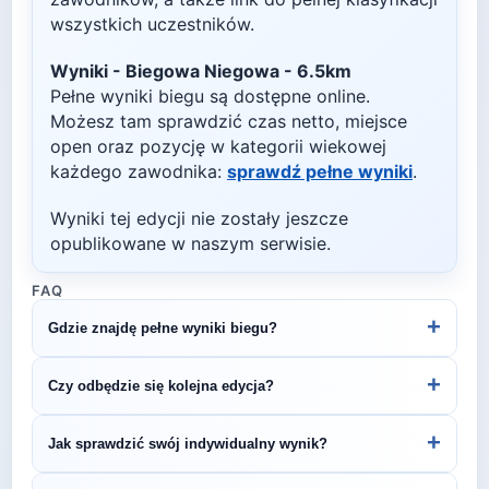
wszystkich uczestników.
Wyniki -
Biegowa Niegowa - 6.5km
Pełne wyniki biegu są dostępne online.
Możesz tam sprawdzić czas netto, miejsce
open oraz pozycję w kategorii wiekowej
każdego zawodnika:
sprawdź pełne wyniki
.
Wyniki tej edycji nie zostały jeszcze
opublikowane w naszym serwisie.
FAQ
+
Gdzie znajdę pełne wyniki biegu?
Wyniki publikuje organizator biegu na swojej
+
Czy odbędzie się kolejna edycja?
stronie internetowej lub na platformach takich jak
LiveTracking, RunnerSpace czy MarathonSport.
Większość biegów organizowana jest cyklicznie.
+
Jak sprawdzić swój indywidualny wynik?
Śledź stronę organizatora lub ZawodyBiegowe.pl,
by być na bieżąco z datą kolejnej edycji Biegowa
Indywidualne wyniki można znaleźć na stronie