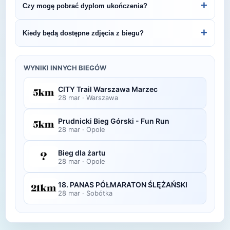
+
Czy mogę pobrać dyplom ukończenia?
Niegowa - 6.5km.
organizatora lub platformie pomiarowej podanej na
bibie startowym. Wyniki zawierają czas brutto i
Wiele wydarzeń biegowych udostępnia
+
Kiedy będą dostępne zdjęcia z biegu?
netto, a często też pozycję wśród wszystkich
elektroniczne dyplomy do pobrania ze strony
uczestników i w kategorii wiekowej.
organizatora po opublikowaniu oficjalnych
Zdjęcia z biegu organizatorzy zazwyczaj publikują
wyników.
w ciągu kilku dni po zawodach na swojej stronie
WYNIKI INNYCH BIEGÓW
lub fanpage'u na Facebooku.
CITY Trail Warszawa Marzec
28 mar
·
Warszawa
Prudnicki Bieg Górski - Fun Run
28 mar
·
Opole
Bieg dla żartu
28 mar
·
Opole
18. PANAS PÓŁMARATON ŚLĘŻAŃSKI
28 mar
·
Sobótka