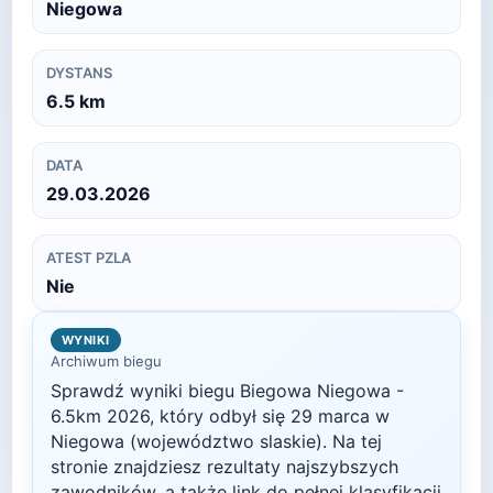
Niegowa
DYSTANS
6.5
km
DATA
29.03.2026
ATEST PZLA
Nie
WYNIKI
Archiwum biegu
Sprawdź wyniki biegu
Biegowa Niegowa -
6.5km
2026
, który odbył się
29 marca
w
Niegowa
(województwo slaskie)
. Na tej
stronie znajdziesz rezultaty najszybszych
zawodników, a także link do pełnej klasyfikacji