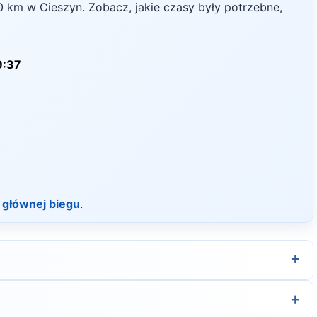
0
km w
Cieszyn
. Zobacz, jakie czasy były potrzebne,
9:37
 głównej biegu
.
+
rganizatora.
+