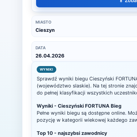
🏅 Zoba
MIASTO
Cieszyn
DATA
26.04.2026
WYNIKI
Sprawdź wyniki biegu
Cieszyński FORTUN
(województwo slaskie)
. Na tej stronie zna
do pełnej klasyfikacji wszystkich uczestni
Wyniki -
Cieszyński FORTUNA Bieg
Pełne wyniki biegu są dostępne online. Mo
pozycję w kategorii wiekowej każdego za
Top
10
- najszybsi zawodnicy