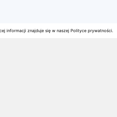
ej informacji znajduje się w naszej Polityce prywatności.
gach
y startów w Polsce.
1 sierpnia 2026
ZAPOWIEDZI MIESIĄCA
Biegi w wrześniu 2026 – kalendarz
zawodów biegowych