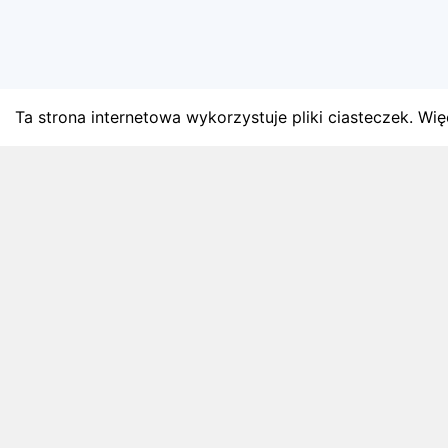
Ta strona internetowa wykorzystuje pliki ciasteczek. Więc
BLOG
Najnowsze artykuły o bie
Zapowiedzi weekendu, przeglądy miesięczne i analiz
4 sierpnia 2026
ZAPOWIEDZI WEEKENDU
Biegi w weekend 8 sierpnia - 9 sierpnia.
Gdzie wystartować?