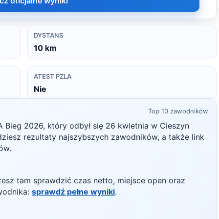
cz oficjalne wyniki
DYSTANS
10
km
ATEST PZLA
Nie
Top 10 zawodników
A Bieg
2026
, który odbył się
26 kwietnia
w
Cieszyn
jdziesz rezultaty najszybszych zawodników, a także link
ków.
żesz tam sprawdzić czas netto, miejsce open oraz
wodnika:
sprawdź pełne wyniki
.