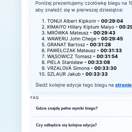
Poniżej prezentujemy czołówkę biegu na
1
aby znaleźć się w pierwszej dziesiątce:
TONUI Albert Kipkorir
-
00:29:04
KIMAIYO Hillary Kiptum Maiyo
-
00:2
MRÓWKA Mateusz
-
00:29:43
WAWERU John Chege
-
00:29:45
GRANAT Bartosz
-
00:31:28
PAWEŁCZAK Mateusz
-
00:31:33
WĄSOWICZ Tomasz
-
00:31:54
PIELA Stanisław
-
00:33:08
VRZALOVÁ Simona
-
00:33:30
SZLAUR Jakub
-
00:33:33
Śledź kolejne edycje tego biegu na
stronie
FAQ
Gdzie znajdę pełne wyniki biegu?
Pełne wyniki znajdziesz na oficjalnej stronie o
Czy odbędzie się kolejna edycja?