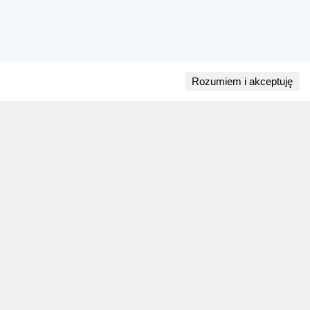
Rozumiem i akceptuję
Przejdź do bloga
28 lipca 2026
ZAPOWIEDZI WEEKENDU
Biegi w weekend 1 sierpnia - 2 sierpnia.
Gdzie wystartować?