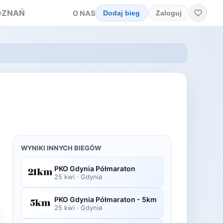
OZNAŃ
O NAS
Dodaj bieg
Zaloguj
WYNIKI INNYCH BIEGÓW
PKO Gdynia Półmaraton
25 kwi
·
Gdynia
PKO Gdynia Półmaraton - 5km
25 kwi
·
Gdynia