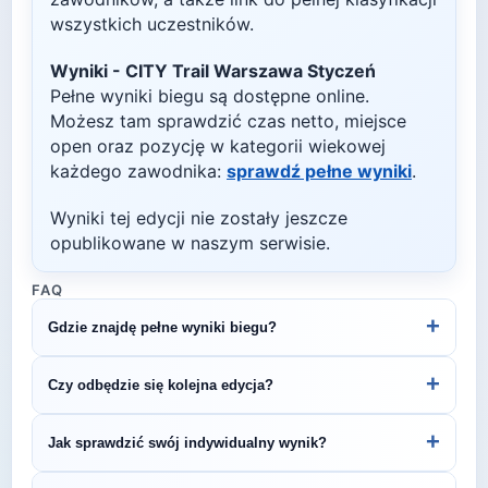
wszystkich uczestników.
Wyniki -
CITY Trail Warszawa Styczeń
Pełne wyniki biegu są dostępne online.
Możesz tam sprawdzić czas netto, miejsce
open oraz pozycję w kategorii wiekowej
każdego zawodnika:
sprawdź pełne wyniki
.
Wyniki tej edycji nie zostały jeszcze
opublikowane w naszym serwisie.
FAQ
+
Gdzie znajdę pełne wyniki biegu?
Wyniki publikuje organizator biegu na swojej
+
Czy odbędzie się kolejna edycja?
stronie internetowej lub na platformach takich jak
LiveTracking, RunnerSpace czy MarathonSport.
Większość biegów organizowana jest cyklicznie.
+
Jak sprawdzić swój indywidualny wynik?
Śledź stronę organizatora lub ZawodyBiegowe.pl,
by być na bieżąco z datą kolejnej edycji CITY Trail
Indywidualne wyniki można znaleźć na stronie