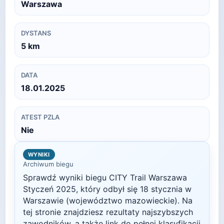
Warszawa
DYSTANS
5
km
DATA
18.01.2025
ATEST PZLA
Nie
WYNIKI
Archiwum biegu
Sprawdź wyniki biegu
CITY Trail Warszawa
Styczeń
2025
, który odbył się
18 stycznia
w
Warszawie
(województwo mazowieckie)
. Na
tej stronie znajdziesz rezultaty najszybszych
zawodników, a także link do pełnej klasyfikacji