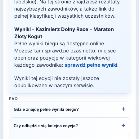
lubelskie)
. Na tej stronie znajdziesz rezultaty
najszybszych zawodników, a także link do
pełnej klasyfikacji wszystkich uczestników.
Wyniki -
Kazimierz Dolny Race - Maraton
Złoty Kogut
Pełne wyniki biegu są dostępne online.
Możesz tam sprawdzić czas netto, miejsce
open oraz pozycję w kategorii wiekowej
każdego zawodnika:
sprawdź pełne wyniki
.
Wyniki tej edycji nie zostały jeszcze
opublikowane w naszym serwisie.
FAQ
+
Gdzie znajdę pełne wyniki biegu?
Wyniki publikuje organizator biegu na swojej
+
Czy odbędzie się kolejna edycja?
stronie internetowej lub na platformach takich jak
LiveTracking, RunnerSpace czy MarathonSport.
Większość biegów organizowana jest cyklicznie.