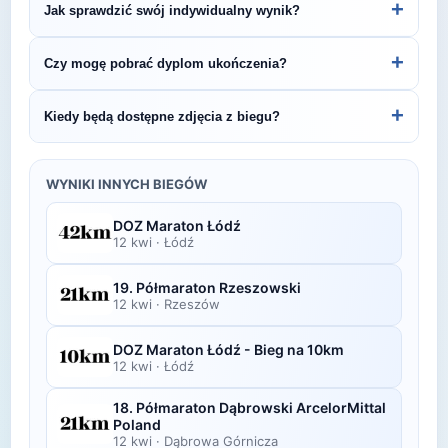
+
Jak sprawdzić swój indywidualny wynik?
Śledź stronę organizatora lub ZawodyBiegowe.pl,
by być na bieżąco z datą kolejnej edycji Kazimierz
Indywidualne wyniki można znaleźć na stronie
+
Czy mogę pobrać dyplom ukończenia?
Dolny Race - Maraton Złoty Kogut.
organizatora lub platformie pomiarowej podanej na
bibie startowym. Wyniki zawierają czas brutto i
Wiele wydarzeń biegowych udostępnia
+
Kiedy będą dostępne zdjęcia z biegu?
netto, a często też pozycję wśród wszystkich
elektroniczne dyplomy do pobrania ze strony
uczestników i w kategorii wiekowej.
organizatora po opublikowaniu oficjalnych
Zdjęcia z biegu organizatorzy zazwyczaj publikują
wyników.
w ciągu kilku dni po zawodach na swojej stronie
WYNIKI INNYCH BIEGÓW
lub fanpage'u na Facebooku.
DOZ Maraton Łódź
12 kwi
·
Łódź
19. Półmaraton Rzeszowski
12 kwi
·
Rzeszów
DOZ Maraton Łódź - Bieg na 10km
12 kwi
·
Łódź
18. Półmaraton Dąbrowski ArcelorMittal
Poland
12 kwi
·
Dąbrowa Górnicza