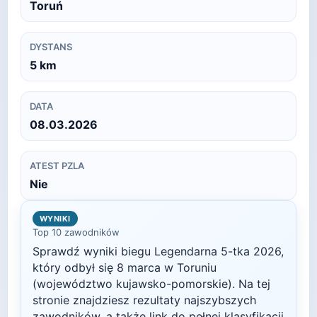
Toruń
DYSTANS
5
km
DATA
08.03.2026
ATEST PZLA
Nie
WYNIKI
Top 10 zawodników
Sprawdź wyniki biegu
Legendarna 5-tka
2026
,
który odbył się
8 marca
w
Toruniu
(województwo kujawsko-pomorskie)
. Na tej
stronie znajdziesz rezultaty najszybszych
zawodników, a także link do pełnej klasyfikacji