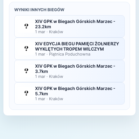
Zdjęcia z biegu organizatorzy zazwyczaj publikują
wyników.
w ciągu kilku dni po zawodach na swojej stronie
WYNIKI INNYCH BIEGÓW
lub fanpage'u na Facebooku.
XIV GPK w Biegach Górskich Marzec -
23.2km
1 mar
·
Kraków
XIV EDYCJA BIEGU PAMIĘCI ŻOŁNIERZY
WYKLĘTYCH TROPEM WILCZYM
1 mar
·
Piątnica Poduchowna
XIV GPK w Biegach Górskich Marzec -
3.7km
1 mar
·
Kraków
XIV GPK w Biegach Górskich Marzec -
5.7km
1 mar
·
Kraków