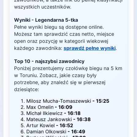
wszystkich uczestników.
Wyniki -
Legendarna 5-tka
Pełne wyniki biegu są dostępne online.
Możesz tam sprawdzić czas netto, miejsce
open oraz pozycję w kategorii wiekowej
każdego zawodnika:
sprawdź pełne wyniki
.
Top
10
- najszybsi zawodnicy
Poniżej prezentujemy czołówkę biegu na
5
km
w
Toruniu
. Zobacz, jakie czasy były
potrzebne, aby znaleźć się w pierwszej
dziesiątce:
Milosz Mucha-Tomaszewski
-
15:25
Max Omelin
-
16:09
Michał Ilkiewicz
-
16:18
Mateusz Jankowski
-
16:38
Artur Kowiel
-
16:52
Damian Olkowski
-
16:49