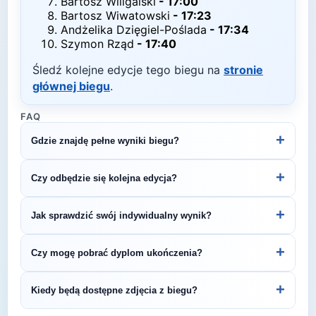
Bartosz Wiligalski
-
17:00
Bartosz Wiwatowski
-
17:23
Andżelika Dzięgiel-Poślada
-
17:34
Szymon Rząd
-
17:40
Śledź kolejne edycje tego biegu na
stronie
głównej biegu
.
FAQ
+
Gdzie znajdę pełne wyniki biegu?
Pełne wyniki znajdziesz na oficjalnej stronie
+
Czy odbędzie się kolejna edycja?
organizatora.
Większość biegów organizowana jest cyklicznie.
+
Jak sprawdzić swój indywidualny wynik?
Śledź stronę organizatora lub ZawodyBiegowe.pl,
by być na bieżąco z datą kolejnej edycji
Indywidualne wyniki można znaleźć na stronie
+
Czy mogę pobrać dyplom ukończenia?
Legendarna 5-tka.
organizatora lub platformie pomiarowej podanej na
bibie startowym. Wyniki zawierają czas brutto i
Wiele wydarzeń biegowych udostępnia
+
Kiedy będą dostępne zdjęcia z biegu?
netto, a często też pozycję wśród wszystkich
elektroniczne dyplomy do pobrania ze strony
uczestników i w kategorii wiekowej.
organizatora po opublikowaniu oficjalnych