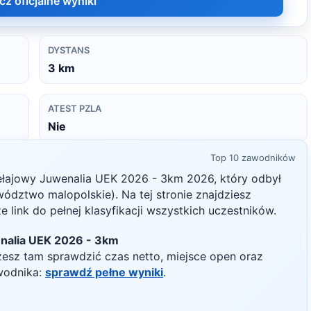
cz oficjalne wyniki
DYSTANS
3
km
ATEST PZLA
Nie
Top 10 zawodników
zełajowy Juwenalia UEK 2026 - 3km
2026
, który odbył
ództwo malopolskie)
. Na tej stronie znajdziesz
 link do pełnej klasyfikacji wszystkich uczestników.
enalia UEK 2026 - 3km
żesz tam sprawdzić czas netto, miejsce open oraz
wodnika:
sprawdź pełne wyniki
.