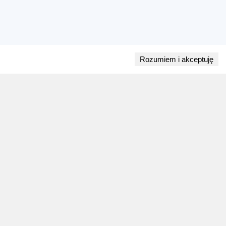
Rozumiem i akceptuję
Przejdź do bloga
28 lipca 2026
ZAPOWIEDZI WEEKENDU
Biegi w weekend 1 sierpnia - 2 sierpnia.
Gdzie wystartować?