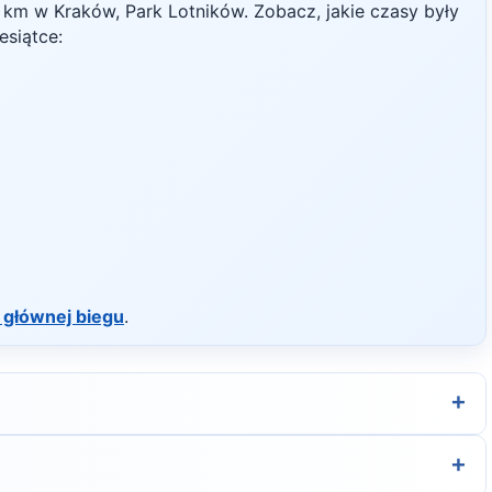
km w
Kraków, Park Lotników
. Zobacz, jakie czasy były
esiątce:
 głównej biegu
.
+
rganizatora.
+