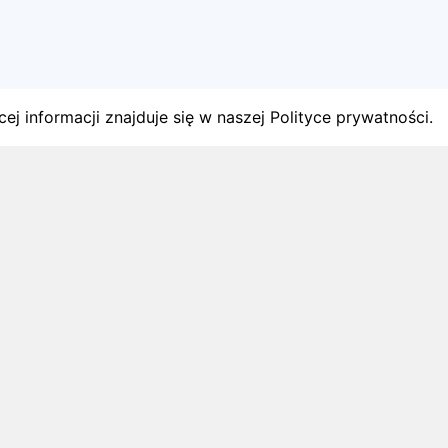
ej informacji znajduje się w naszej Polityce prywatności.
gach
y startów w Polsce.
1 sierpnia 2026
ZAPOWIEDZI MIESIĄCA
Biegi w wrześniu 2026 – kalendarz
zawodów biegowych