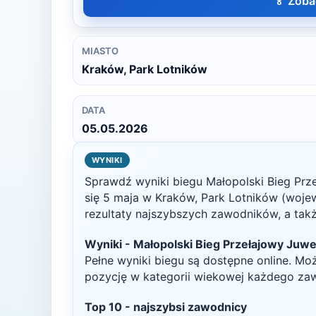
🏅 Zoba
MIASTO
Kraków, Park Lotników
DATA
05.05.2026
WYNIKI
Sprawdź wyniki biegu
Małopolski Bieg Pr
się
5 maja
w
Kraków, Park Lotników
(wojew
rezultaty najszybszych zawodników, a także
Wyniki -
Małopolski Bieg Przełajowy Juw
Pełne wyniki biegu są dostępne online. Mo
pozycję w kategorii wiekowej każdego za
Top
10
- najszybsi zawodnicy