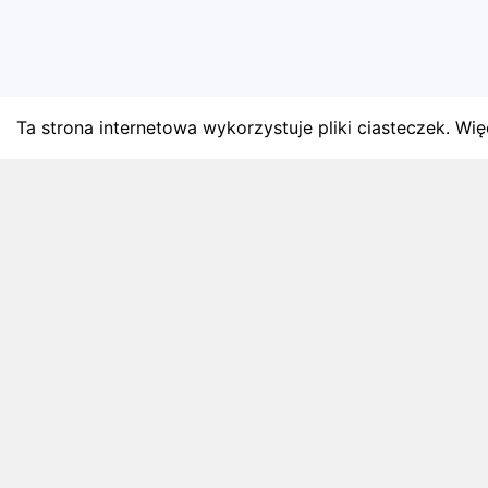
Ta strona internetowa wykorzystuje pliki ciasteczek. Więc
BLOG
Najnowsze artykuły o bie
Zapowiedzi weekendu, przeglądy miesięczne i analiz
4 sierpnia 2026
ZAPOWIEDZI WEEKENDU
Biegi w weekend 8 sierpnia - 9 sierpnia.
Gdzie wystartować?