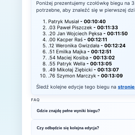
Poniżej prezentujemy czołówkę biegu na
3
potrzebne, aby znaleźć się w pierwszej dzi
Patryk Musiał
-
00:10:40
.03 Paweł Piszczek
-
00:11:33
.20 Jan Wojciech Pęksa
-
00:11:50
.00 Kacper Raś
-
00:12:11
.12 Weronika Gwizdała
-
00:12:24
.51 Emilka Majka
-
00:12:51
.54 Maciej Kosiba
-
00:13:02
.55 Patryk Wella
-
00:13:05
.49 Mikołaj Ziębicki
-
00:13:07
.76 Szymon Marczyk
-
00:13:09
Śledź kolejne edycje tego biegu na
stronie
FAQ
Gdzie znajdę pełne wyniki biegu?
Pełne wyniki znajdziesz na oficjalnej stronie o
Czy odbędzie się kolejna edycja?