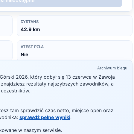
ki niedostępne
DYSTANS
42.9
km
ATEST PZLA
Nie
Archiwum biegu
Górski
2026
, który odbył się
13 czerwca
w
Zawoja
ie znajdziesz rezultaty najszybszych zawodników, a
h uczestników.
żesz tam sprawdzić czas netto, miejsce open oraz
wodnika:
sprawdź pełne wyniki
.
likowane w naszym serwisie.