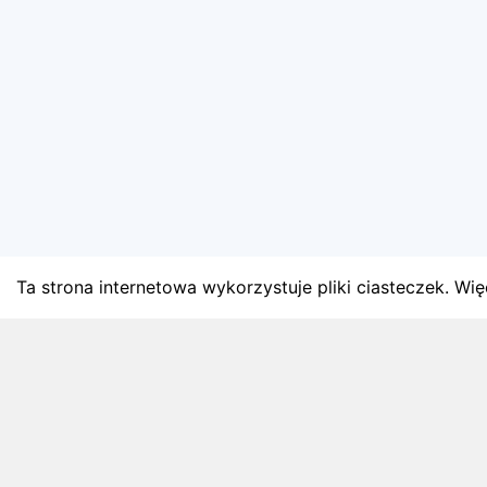
Ta strona internetowa wykorzystuje pliki ciasteczek. Więc
BLOG
Najnowsze artykuły o bie