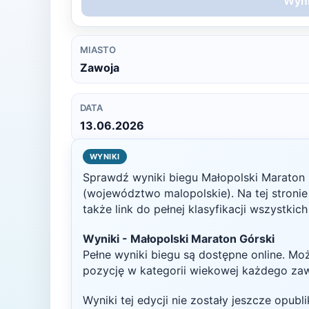
Wyni
MIASTO
Zawoja
DATA
13.06.2026
WYNIKI
Sprawdź wyniki biegu
Małopolski Maraton 
(województwo malopolskie)
. Na tej stron
także link do pełnej klasyfikacji wszystkic
Wyniki -
Małopolski Maraton Górski
Pełne wyniki biegu są dostępne online. Mo
pozycję w kategorii wiekowej każdego za
Wyniki tej edycji nie zostały jeszcze opub