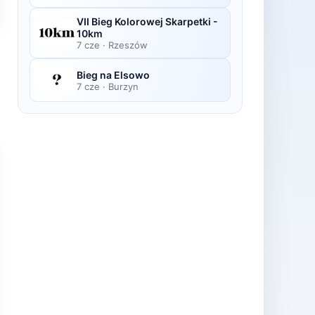
VII Bieg Kolorowej Skarpetki -
10km
7 cze
·
Rzeszów
Bieg na Elsowo
7 cze
·
Burzyn