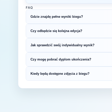
FAQ
Gdzie znajdę pełne wyniki biegu?
Wyniki publikuje organizator biegu na swojej s
Czy odbędzie się kolejna edycja?
LiveTracking, RunnerSpace czy MarathonSpor
Większość biegów organizowana jest cykliczni
Jak sprawdzić swój indywidualny wynik?
na bieżąco z datą kolejnej edycji Małopolski M
Indywidualne wyniki można znaleźć na stronie
Czy mogę pobrać dyplom ukończenia?
startowym. Wyniki zawierają czas brutto i net
kategorii wiekowej.
Wiele wydarzeń biegowych udostępnia elektro
Kiedy będą dostępne zdjęcia z biegu?
opublikowaniu oficjalnych wyników.
Zdjęcia z biegu organizatorzy zazwyczaj publi
fanpage'u na Facebooku.