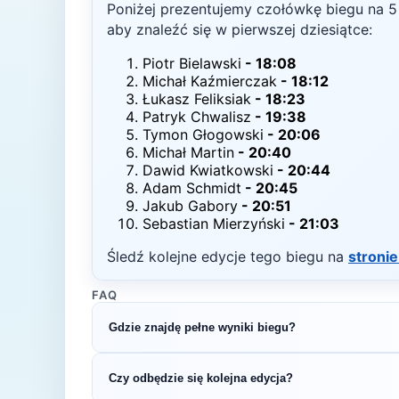
Poniżej prezentujemy czołówkę biegu na
5
aby znaleźć się w pierwszej dziesiątce:
Piotr Bielawski
-
18:08
Michał Kaźmierczak
-
18:12
Łukasz Feliksiak
-
18:23
Patryk Chwalisz
-
19:38
Tymon Głogowski
-
20:06
Michał Martin
-
20:40
Dawid Kwiatkowski
-
20:44
Adam Schmidt
-
20:45
Jakub Gabory
-
20:51
Sebastian Mierzyński
-
21:03
Śledź kolejne edycje tego biegu na
stronie
FAQ
Gdzie znajdę pełne wyniki biegu?
Pełne wyniki znajdziesz na oficjalnej stronie o
Czy odbędzie się kolejna edycja?