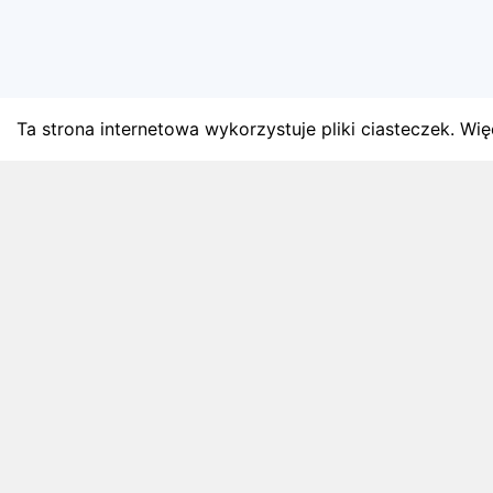
Ta strona internetowa wykorzystuje pliki ciasteczek. Więc
BLOG
Najnowsze artykuły o bie
Zapowiedzi weekendu, przeglądy miesięczne i analiz
4 sierpnia 2026
ZAPOWIEDZI WEEKENDU
Biegi w weekend 8 sierpnia - 9 sierpnia.
Gdzie wystartować?