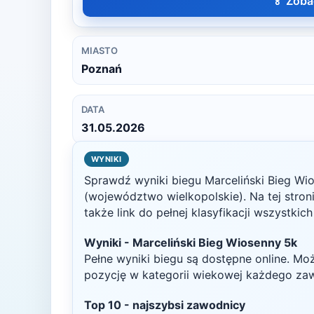
🏅 Zoba
MIASTO
Poznań
DATA
31.05.2026
WYNIKI
Sprawdź wyniki biegu
Marceliński Bieg Wi
(województwo wielkopolskie)
. Na tej stro
także link do pełnej klasyfikacji wszystkic
Wyniki -
Marceliński Bieg Wiosenny 5k
Pełne wyniki biegu są dostępne online. Mo
pozycję w kategorii wiekowej każdego za
Top
10
- najszybsi zawodnicy