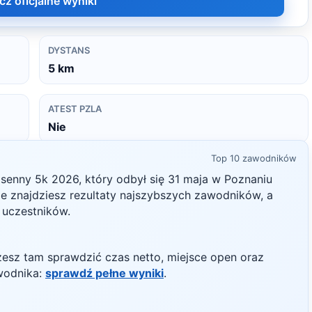
cz oficjalne wyniki
DYSTANS
5
km
ATEST PZLA
Nie
Top 10 zawodników
osenny 5k
2026
, który odbył się
31 maja
w
Poznaniu
nie znajdziesz rezultaty najszybszych zawodników, a
h uczestników.
żesz tam sprawdzić czas netto, miejsce open oraz
wodnika:
sprawdź pełne wyniki
.