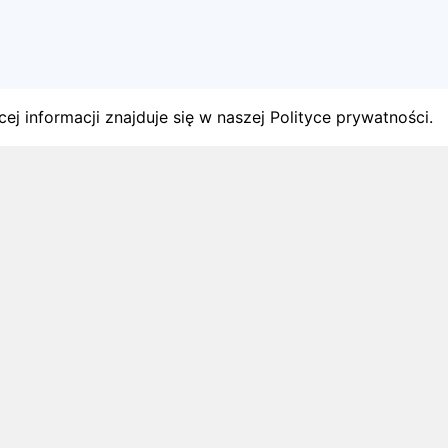
ej informacji znajduje się w naszej Polityce prywatności.
gach
y startów w Polsce.
1 sierpnia 2026
ZAPOWIEDZI MIESIĄCA
Biegi w wrześniu 2026 – kalendarz
zawodów biegowych