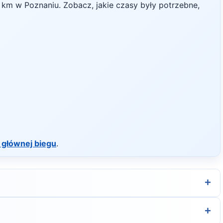
km w
Poznaniu
. Zobacz, jakie czasy były potrzebne,
 głównej biegu
.
+
rganizatora.
+