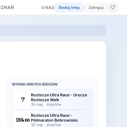
OZNAŃ
O NAS
Dodaj bieg
Zaloguj
WYNIKI INNYCH BIEGÓW
Roztocze Ultra Race - Urocze
Roztocze Walk
30 maj
·
Józefów
Roztocze Ultra Race -
Półmaraton Bobrowisko
30 maj
·
Józefów