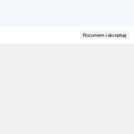
Rozumiem i akceptuję
Przejdź do bloga
28 lipca 2026
ZAPOWIEDZI WEEKENDU
Biegi w weekend 1 sierpnia - 2 sierpnia.
Gdzie wystartować?