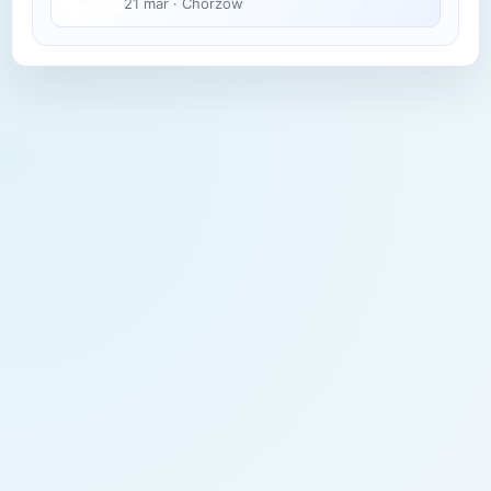
21 mar
·
Chorzów