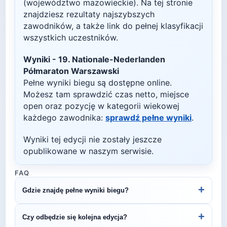
(województwo mazowieckie)
. Na tej stronie
znajdziesz rezultaty najszybszych
zawodników, a także link do pełnej klasyfikacji
wszystkich uczestników.
Wyniki -
19. Nationale-Nederlanden
Półmaraton Warszawski
Pełne wyniki biegu są dostępne online.
Możesz tam sprawdzić czas netto, miejsce
open oraz pozycję w kategorii wiekowej
każdego zawodnika:
sprawdź pełne wyniki
.
Wyniki tej edycji nie zostały jeszcze
opublikowane w naszym serwisie.
FAQ
+
Gdzie znajdę pełne wyniki biegu?
Wyniki publikuje organizator biegu na swojej
+
Czy odbędzie się kolejna edycja?
stronie internetowej lub na platformach takich jak