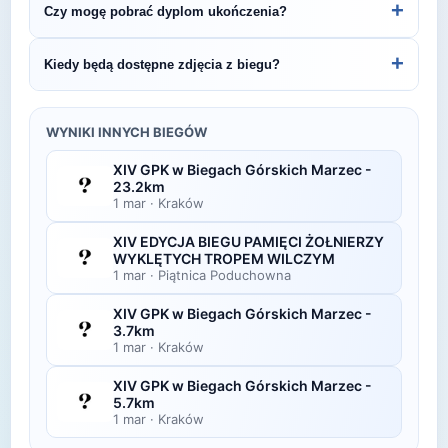
+
Czy mogę pobrać dyplom ukończenia?
Recordowa Piątka.
organizatora lub platformie pomiarowej podanej na
bibie startowym. Wyniki zawierają czas brutto i
Wiele wydarzeń biegowych udostępnia
+
Kiedy będą dostępne zdjęcia z biegu?
netto, a często też pozycję wśród wszystkich
elektroniczne dyplomy do pobrania ze strony
uczestników i w kategorii wiekowej.
organizatora po opublikowaniu oficjalnych
Zdjęcia z biegu organizatorzy zazwyczaj publikują
wyników.
w ciągu kilku dni po zawodach na swojej stronie
WYNIKI INNYCH BIEGÓW
lub fanpage'u na Facebooku.
XIV GPK w Biegach Górskich Marzec -
23.2km
1 mar
·
Kraków
XIV EDYCJA BIEGU PAMIĘCI ŻOŁNIERZY
WYKLĘTYCH TROPEM WILCZYM
1 mar
·
Piątnica Poduchowna
XIV GPK w Biegach Górskich Marzec -
3.7km
1 mar
·
Kraków
XIV GPK w Biegach Górskich Marzec -
5.7km
1 mar
·
Kraków