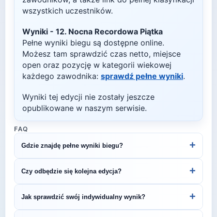
wszystkich uczestników.
Wyniki -
12. Nocna Recordowa Piątka
Pełne wyniki biegu są dostępne online.
Możesz tam sprawdzić czas netto, miejsce
open oraz pozycję w kategorii wiekowej
każdego zawodnika:
sprawdź pełne wyniki
.
Wyniki tej edycji nie zostały jeszcze
opublikowane w naszym serwisie.
FAQ
+
Gdzie znajdę pełne wyniki biegu?
Wyniki publikuje organizator biegu na swojej
+
Czy odbędzie się kolejna edycja?
stronie internetowej lub na platformach takich jak
LiveTracking, RunnerSpace czy MarathonSport.
Większość biegów organizowana jest cyklicznie.
+
Jak sprawdzić swój indywidualny wynik?
Śledź stronę organizatora lub ZawodyBiegowe.pl,
by być na bieżąco z datą kolejnej edycji 12. Nocna
Indywidualne wyniki można znaleźć na stronie