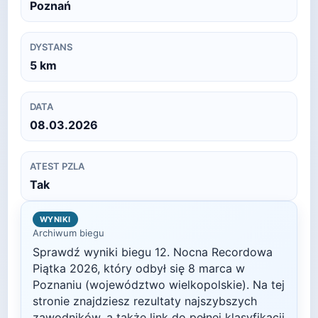
Poznań
DYSTANS
5
km
DATA
08.03.2026
ATEST PZLA
Tak
WYNIKI
Archiwum biegu
Sprawdź wyniki biegu
12. Nocna Recordowa
Piątka
2026
, który odbył się
8 marca
w
Poznaniu
(województwo wielkopolskie)
. Na tej
stronie znajdziesz rezultaty najszybszych
zawodników, a także link do pełnej klasyfikacji