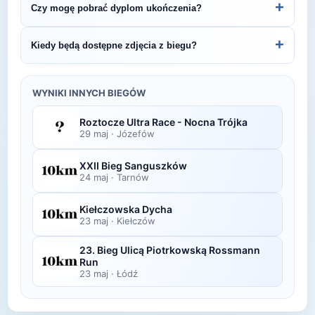
+
Czy mogę pobrać dyplom ukończenia?
Graniczny 7 - 53 km.
organizatora lub platformie pomiarowej podanej na
bibie startowym. Wyniki zawierają czas brutto i
Wiele wydarzeń biegowych udostępnia
+
Kiedy będą dostępne zdjęcia z biegu?
netto, a często też pozycję wśród wszystkich
elektroniczne dyplomy do pobrania ze strony
uczestników i w kategorii wiekowej.
organizatora po opublikowaniu oficjalnych
Zdjęcia z biegu organizatorzy zazwyczaj publikują
wyników.
w ciągu kilku dni po zawodach na swojej stronie
WYNIKI INNYCH BIEGÓW
lub fanpage'u na Facebooku.
Roztocze Ultra Race - Nocna Trójka
29 maj
·
Józefów
XXII Bieg Sanguszków
24 maj
·
Tarnów
Kiełczowska Dycha
23 maj
·
Kiełczów
23. Bieg Ulicą Piotrkowską Rossmann
Run
23 maj
·
Łódź