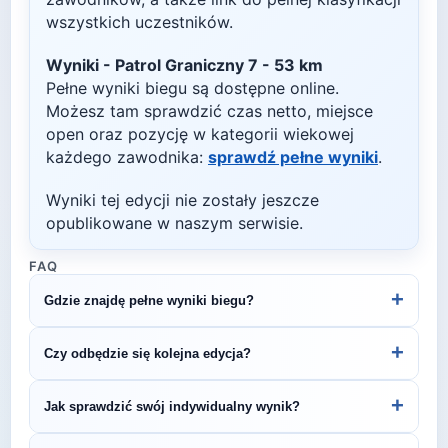
wszystkich uczestników.
Wyniki -
Patrol Graniczny 7 - 53 km
Pełne wyniki biegu są dostępne online.
Możesz tam sprawdzić czas netto, miejsce
open oraz pozycję w kategorii wiekowej
każdego zawodnika:
sprawdź pełne wyniki
.
Wyniki tej edycji nie zostały jeszcze
opublikowane w naszym serwisie.
FAQ
+
Gdzie znajdę pełne wyniki biegu?
Wyniki publikuje organizator biegu na swojej
+
Czy odbędzie się kolejna edycja?
stronie internetowej lub na platformach takich jak
LiveTracking, RunnerSpace czy MarathonSport.
Większość biegów organizowana jest cyklicznie.
+
Jak sprawdzić swój indywidualny wynik?
Śledź stronę organizatora lub ZawodyBiegowe.pl,
by być na bieżąco z datą kolejnej edycji Patrol
Indywidualne wyniki można znaleźć na stronie