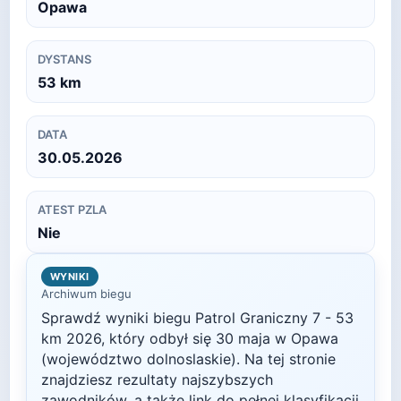
Opawa
DYSTANS
53
km
DATA
30.05.2026
ATEST PZLA
Nie
WYNIKI
Archiwum biegu
Sprawdź wyniki biegu
Patrol Graniczny 7 - 53
km
2026
, który odbył się
30 maja
w
Opawa
(województwo dolnoslaskie)
. Na tej stronie
znajdziesz rezultaty najszybszych
zawodników, a także link do pełnej klasyfikacji