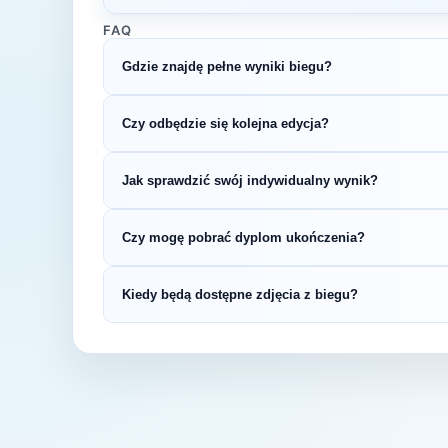
FAQ
Gdzie znajdę pełne wyniki biegu?
Wyniki publikuje organizator biegu na swojej s
Czy odbędzie się kolejna edycja?
LiveTracking, RunnerSpace czy MarathonSpor
Większość biegów organizowana jest cykliczni
Jak sprawdzić swój indywidualny wynik?
na bieżąco z datą kolejnej edycji XIII Półmar
Indywidualne wyniki można znaleźć na stronie
Czy mogę pobrać dyplom ukończenia?
startowym. Wyniki zawierają czas brutto i net
kategorii wiekowej.
Wiele wydarzeń biegowych udostępnia elektro
Kiedy będą dostępne zdjęcia z biegu?
opublikowaniu oficjalnych wyników.
Zdjęcia z biegu organizatorzy zazwyczaj publi
fanpage'u na Facebooku.