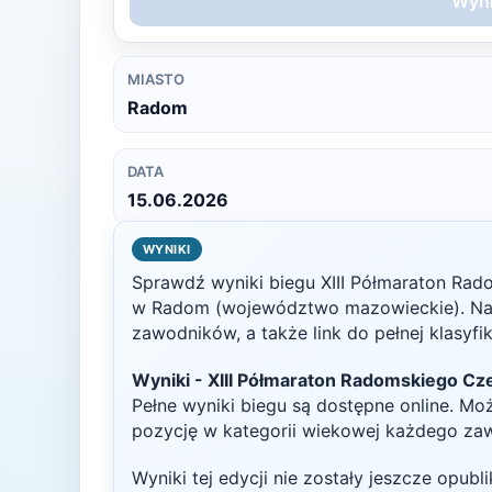
Wyni
MIASTO
Radom
DATA
15.06.2026
WYNIKI
Sprawdź wyniki biegu
XIII Półmaraton Ra
w
Radom
(województwo mazowieckie)
. N
zawodników, a także link do pełnej klasyfi
Wyniki -
XIII Półmaraton Radomskiego Cz
Pełne wyniki biegu są dostępne online. Mo
pozycję w kategorii wiekowej każdego za
Wyniki tej edycji nie zostały jeszcze opub