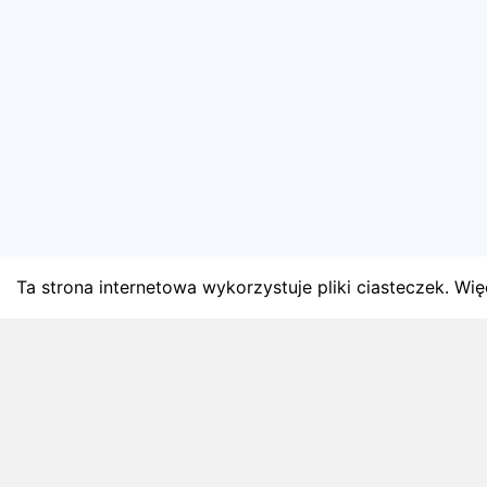
Ta strona internetowa wykorzystuje pliki ciasteczek. Więc
BLOG
Najnowsze artykuły o bie