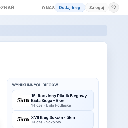
OZNAŃ
O NAS
Dodaj bieg
Zaloguj
WYNIKI INNYCH BIEGÓW
15. Rodzinny Piknik Biegowy
Biała Biega - 5km
14 cze
·
Biała Podlaska
XVII Bieg Sokoła - 5km
14 cze
·
Sokołów