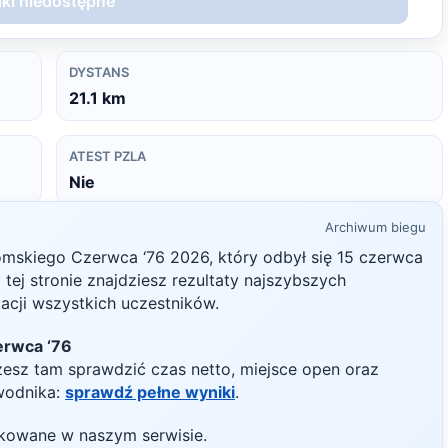
ki niedostępne
DYSTANS
21.1
km
ATEST PZLA
Nie
Archiwum biegu
domskiego Czerwca ‘76
2026
, który odbył się
15 czerwca
a tej stronie znajdziesz rezultaty najszybszych
kacji wszystkich uczestników.
erwca ‘76
żesz tam sprawdzić czas netto, miejsce open oraz
wodnika:
sprawdź pełne wyniki
.
likowane w naszym serwisie.