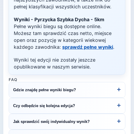
pełnej klasyfikacji wszystkich uczestników.
Wyniki -
Pyrzycka Szybka Dycha - 5km
Pełne wyniki biegu są dostępne online.
Możesz tam sprawdzić czas netto, miejsce
open oraz pozycję w kategorii wiekowej
każdego zawodnika:
sprawdź pełne wyniki
.
Wyniki tej edycji nie zostały jeszcze
opublikowane w naszym serwisie.
FAQ
+
Gdzie znajdę pełne wyniki biegu?
Wyniki publikuje organizator biegu na swojej
+
Czy odbędzie się kolejna edycja?
stronie internetowej lub na platformach takich jak
LiveTracking, RunnerSpace czy MarathonSport.
Większość biegów organizowana jest cyklicznie.
+
Jak sprawdzić swój indywidualny wynik?
Śledź stronę organizatora lub ZawodyBiegowe.pl,
by być na bieżąco z datą kolejnej edycji Pyrzycka
Indywidualne wyniki można znaleźć na stronie