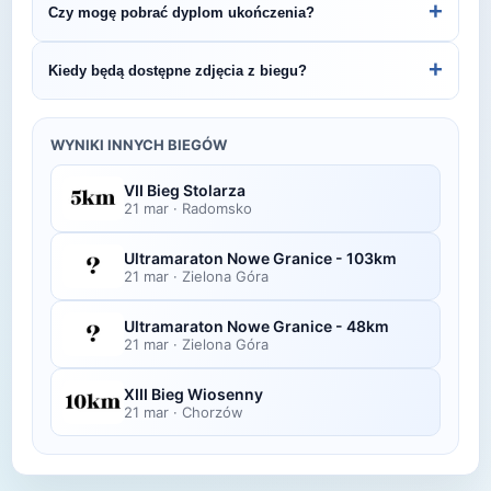
+
Czy mogę pobrać dyplom ukończenia?
Szybka Dycha - 5km.
organizatora lub platformie pomiarowej podanej na
bibie startowym. Wyniki zawierają czas brutto i
Wiele wydarzeń biegowych udostępnia
+
Kiedy będą dostępne zdjęcia z biegu?
netto, a często też pozycję wśród wszystkich
elektroniczne dyplomy do pobrania ze strony
uczestników i w kategorii wiekowej.
organizatora po opublikowaniu oficjalnych
Zdjęcia z biegu organizatorzy zazwyczaj publikują
wyników.
w ciągu kilku dni po zawodach na swojej stronie
WYNIKI INNYCH BIEGÓW
lub fanpage'u na Facebooku.
VII Bieg Stolarza
21 mar
·
Radomsko
Ultramaraton Nowe Granice - 103km
21 mar
·
Zielona Góra
Ultramaraton Nowe Granice - 48km
21 mar
·
Zielona Góra
XIII Bieg Wiosenny
21 mar
·
Chorzów