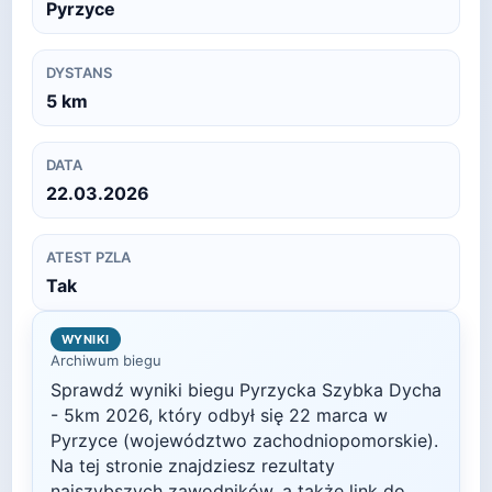
Pyrzyce
DYSTANS
5
km
DATA
22.03.2026
ATEST PZLA
Tak
WYNIKI
Archiwum biegu
Sprawdź wyniki biegu
Pyrzycka Szybka Dycha
- 5km
2026
, który odbył się
22 marca
w
Pyrzyce
(województwo zachodniopomorskie)
.
Na tej stronie znajdziesz rezultaty
najszybszych zawodników, a także link do