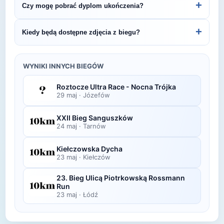
+
Czy mogę pobrać dyplom ukończenia?
Ultra Race - Mega Ultra.
organizatora lub platformie pomiarowej podanej na
bibie startowym. Wyniki zawierają czas brutto i
Wiele wydarzeń biegowych udostępnia
+
Kiedy będą dostępne zdjęcia z biegu?
netto, a często też pozycję wśród wszystkich
elektroniczne dyplomy do pobrania ze strony
uczestników i w kategorii wiekowej.
organizatora po opublikowaniu oficjalnych
Zdjęcia z biegu organizatorzy zazwyczaj publikują
wyników.
w ciągu kilku dni po zawodach na swojej stronie
WYNIKI INNYCH BIEGÓW
lub fanpage'u na Facebooku.
Roztocze Ultra Race - Nocna Trójka
29 maj
·
Józefów
XXII Bieg Sanguszków
24 maj
·
Tarnów
Kiełczowska Dycha
23 maj
·
Kiełczów
23. Bieg Ulicą Piotrkowską Rossmann
Run
23 maj
·
Łódź