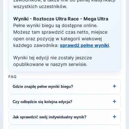
wszystkich uczestników.
Wyniki -
Roztocze Ultra Race - Mega Ultra
Pełne wyniki biegu są dostępne online.
Możesz tam sprawdzić czas netto, miejsce
open oraz pozycję w kategorii wiekowej
każdego zawodnika:
sprawdź pełne wyniki
.
Wyniki tej edycji nie zostały jeszcze
opublikowane w naszym serwisie.
FAQ
+
Gdzie znajdę pełne wyniki biegu?
Wyniki publikuje organizator biegu na swojej
+
Czy odbędzie się kolejna edycja?
stronie internetowej lub na platformach takich jak
LiveTracking, RunnerSpace czy MarathonSport.
Większość biegów organizowana jest cyklicznie.
+
Jak sprawdzić swój indywidualny wynik?
Śledź stronę organizatora lub ZawodyBiegowe.pl,
by być na bieżąco z datą kolejnej edycji Roztocze
Indywidualne wyniki można znaleźć na stronie