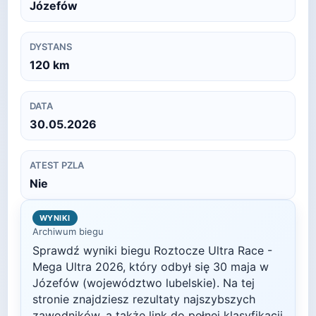
Józefów
DYSTANS
120
km
DATA
30.05.2026
ATEST PZLA
Nie
WYNIKI
Archiwum biegu
Sprawdź wyniki biegu
Roztocze Ultra Race -
Mega Ultra
2026
, który odbył się
30 maja
w
Józefów
(województwo lubelskie)
. Na tej
stronie znajdziesz rezultaty najszybszych
zawodników, a także link do pełnej klasyfikacji