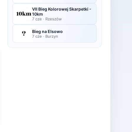
VII Bieg Kolorowej Skarpetki -
10km
7 cze
·
Rzeszów
Bieg na Elsowo
7 cze
·
Burzyn