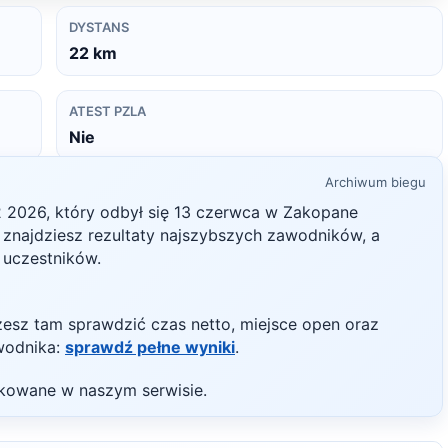
DYSTANS
22
km
ATEST PZLA
Nie
Archiwum biegu
2
2026
, który odbył się
13 czerwca
w
Zakopane
ie znajdziesz rezultaty najszybszych zawodników, a
h uczestników.
żesz tam sprawdzić czas netto, miejsce open oraz
wodnika:
sprawdź pełne wyniki
.
likowane w naszym serwisie.