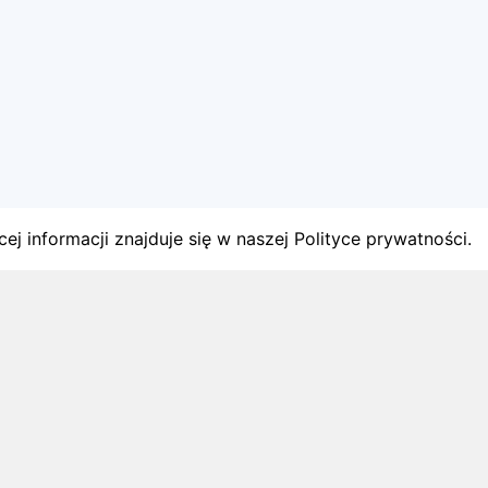
ej informacji znajduje się w naszej Polityce prywatności.
gach
y startów w Polsce.