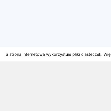
Ta strona internetowa wykorzystuje pliki ciasteczek. Więc
BLOG
Najnowsze artykuły o bie
Zapowiedzi weekendu, przeglądy miesięczne i analiz