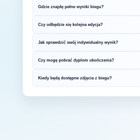
Gdzie znajdę pełne wyniki biegu?
Wyniki publikuje organizator biegu na swojej s
Czy odbędzie się kolejna edycja?
LiveTracking, RunnerSpace czy MarathonSpor
Większość biegów organizowana jest cykliczni
Jak sprawdzić swój indywidualny wynik?
na bieżąco z datą kolejnej edycji TATRA FEST
Indywidualne wyniki można znaleźć na stronie
Czy mogę pobrać dyplom ukończenia?
startowym. Wyniki zawierają czas brutto i net
kategorii wiekowej.
Wiele wydarzeń biegowych udostępnia elektro
Kiedy będą dostępne zdjęcia z biegu?
opublikowaniu oficjalnych wyników.
Zdjęcia z biegu organizatorzy zazwyczaj publi
fanpage'u na Facebooku.