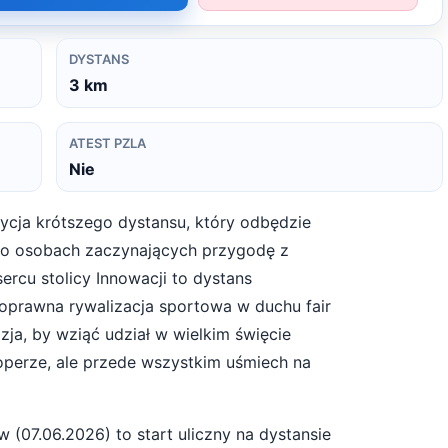
DYSTANS
3
km
ATEST PZLA
Nie
zycja krótszego dystansu, który odbędzie
ą o osobach zaczynających przygodę z
ercu stolicy Innowacji to dystans
noprawna rywalizacja sportowa w duchu fair
zja, by wziąć udział w wielkim święcie
 stoperze, ale przede wszystkim uśmiech na
ów
(
07.06.2026
) to start
uliczny
na dystansie