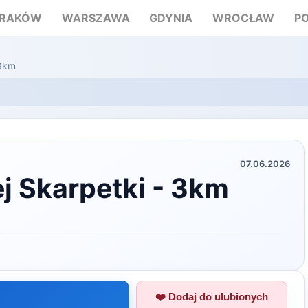
RAKÓW
WARSZAWA
GDYNIA
WROCŁAW
P
 3km
07.06.2026
ej Skarpetki - 3km
❤️ Dodaj do ulubionych