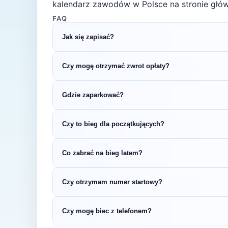
kalendarz zawodów w Polsce na stronie głów
FAQ
Jak się zapisać?
Kliknij przycisk „Zapisz się na bieg" po prawe
Czy mogę otrzymać zwrot opłaty?
rejestracyjnym.
Zasady zwrotu ustala organizator – sprawdź re
Gdzie zaparkować?
Zazwyczaj dostępne są parkingi w pobliżu star
Czy to bieg dla początkujących?
organizatora.
5 km to świetny dystans na pierwsze zawody b
Co zabrać na bieg latem?
sprawdzić swoje możliwości bez wielotygodn
Latem (temperatury 18-25°C) warto postawić 
Czy otrzymam numer startowy?
przeciwsłoneczne oraz bidon. Nie zapomnij o 
Tak — numer startowy otrzymasz zazwyczaj w
Czy mogę biec z telefonem?
zgodnie z instrukcją organizatora.