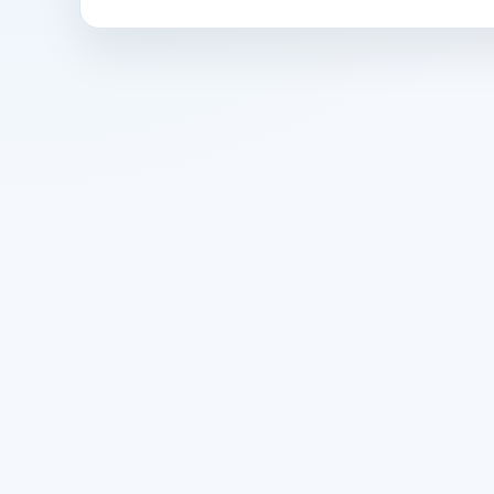
Oczywiście! Możesz biec z telefonem, korzyst
odzieży sportowej.