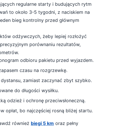
jących regularne starty i budujących rytm
wań to około
3-5 tygodni
, z naciskiem na
 jeden bieg kontrolny przed głównym
unktów odżywczych, żeby lepiej rozłożyć
a precyzyjnym porównaniu rezultatów,
lometrów.
monogram odbioru pakietu przed wyjazdem.
 zapasem czasu na rozgrzewkę.
 dystansu, zamiast zaczynać zbyt szybko.
owane do długości wysiłku.
ekką odzież i ochronę przeciwsłoneczną
.
 opłat, bo najczęściej rosną bliżej startu.
prawdź również
biegi 5 km
oraz pełny