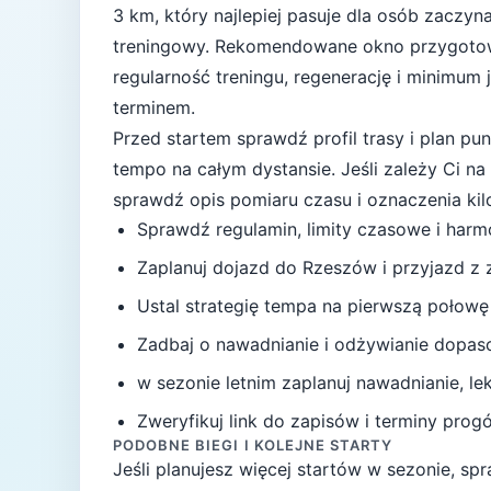
3
km, który najlepiej pasuje
dla osób zaczyna
treningowy
. Rekomendowane okno przygoto
regularność treningu, regenerację i minimum
terminem.
Przed startem sprawdź profil trasy i plan p
tempo na całym dystansie.
Jeśli zależy Ci n
sprawdź opis pomiaru czasu i oznaczenia ki
Sprawdź regulamin, limity czasowe i har
Zaplanuj dojazd do
Rzeszów
i przyjazd z
Ustal strategię tempa na pierwszą połowę
Zadbaj o nawadnianie i odżywianie dopas
w sezonie letnim zaplanuj nawadnianie, l
Zweryfikuj link do zapisów i terminy progów
PODOBNE BIEGI I KOLEJNE STARTY
Jeśli planujesz więcej startów w sezonie, s