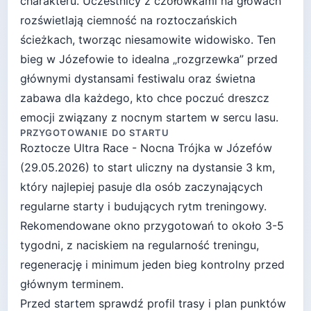
charakteru. Uczestnicy z czołówkami na głowach
rozświetlają ciemność na roztoczańskich
ścieżkach, tworząc niesamowite widowisko. Ten
bieg w Józefowie to idealna „rozgrzewka” przed
głównymi dystansami festiwalu oraz świetna
zabawa dla każdego, kto chce poczuć dreszcz
emocji związany z nocnym startem w sercu lasu.
PRZYGOTOWANIE DO STARTU
Roztocze Ultra Race - Nocna Trójka
w
Józefów
(
29.05.2026
) to start
uliczny
na dystansie
3
km,
który najlepiej pasuje
dla osób zaczynających
regularne starty i budujących rytm treningowy
.
Rekomendowane okno przygotowań to około
3-5
tygodni
, z naciskiem na regularność treningu,
regenerację i minimum jeden bieg kontrolny przed
głównym terminem.
Przed startem sprawdź profil trasy i plan punktów