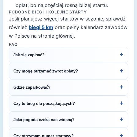
opłat, bo najczęściej rosną bliżej startu.
PODOBNE BIEGI I KOLEJNE STARTY
Jeśli planujesz więcej startów w sezonie, sprawdź
również
biegi 5 km
oraz pełny kalendarz zawodów
w Polsce na stronie głównej.
FAQ
+
Jak się zapisać?
Kliknij przycisk „Zapisz się na bieg" po prawej, by
+
Czy mogę otrzymać zwrot opłaty?
przejść do strony organizatora z formularzem
rejestracyjnym.
Zasady zwrotu ustala organizator – sprawdź
+
Gdzie zaparkować?
regulamin biegu lub skontaktuj się z
organizatorem.
Zazwyczaj dostępne są parkingi w pobliżu startu
+
Czy to bieg dla początkujących?
— szczegóły znajdziesz w opisie biegu lub na
stronie organizatora.
5 km to świetny dystans na pierwsze zawody
+
Jaka pogoda czeka nas wiosną?
biegowe. To krótki, satysfakcjonujący bieg, który
pozwala sprawdzić swoje możliwości bez
Wiosną (temperatury 8-15°C) przygotuj się na
+
Czy otrzymam numer startowy?
wielotygodniowych przygotowań.