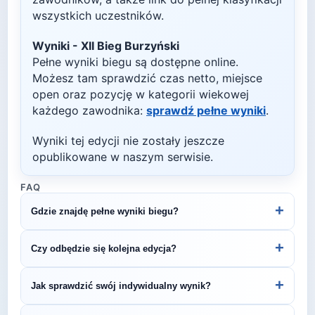
wszystkich uczestników.
Wyniki -
XII Bieg Burzyński
Pełne wyniki biegu są dostępne online.
Możesz tam sprawdzić czas netto, miejsce
open oraz pozycję w kategorii wiekowej
każdego zawodnika:
sprawdź pełne wyniki
.
Wyniki tej edycji nie zostały jeszcze
opublikowane w naszym serwisie.
FAQ
+
Gdzie znajdę pełne wyniki biegu?
Wyniki publikuje organizator biegu na swojej
+
Czy odbędzie się kolejna edycja?
stronie internetowej lub na platformach takich jak
LiveTracking, RunnerSpace czy MarathonSport.
Większość biegów organizowana jest cyklicznie.
+
Jak sprawdzić swój indywidualny wynik?
Śledź stronę organizatora lub ZawodyBiegowe.pl,
by być na bieżąco z datą kolejnej edycji XII Bieg
Indywidualne wyniki można znaleźć na stronie