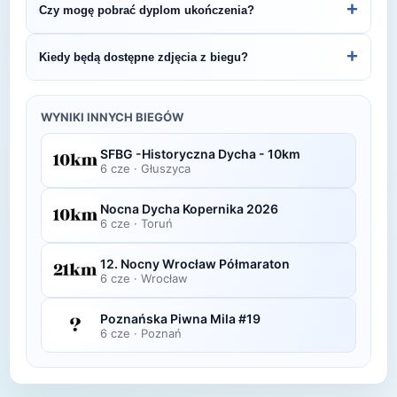
+
Czy mogę pobrać dyplom ukończenia?
Burzyński.
organizatora lub platformie pomiarowej podanej na
bibie startowym. Wyniki zawierają czas brutto i
Wiele wydarzeń biegowych udostępnia
+
Kiedy będą dostępne zdjęcia z biegu?
netto, a często też pozycję wśród wszystkich
elektroniczne dyplomy do pobrania ze strony
uczestników i w kategorii wiekowej.
organizatora po opublikowaniu oficjalnych
Zdjęcia z biegu organizatorzy zazwyczaj publikują
wyników.
w ciągu kilku dni po zawodach na swojej stronie
WYNIKI INNYCH BIEGÓW
lub fanpage'u na Facebooku.
SFBG -Historyczna Dycha - 10km
6 cze
·
Głuszyca
Nocna Dycha Kopernika 2026
6 cze
·
Toruń
12. Nocny Wrocław Półmaraton
6 cze
·
Wrocław
Poznańska Piwna Mila #19
6 cze
·
Poznań