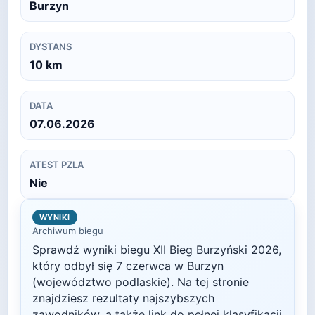
Burzyn
DYSTANS
10
km
DATA
07.06.2026
ATEST PZLA
Nie
WYNIKI
Archiwum biegu
Sprawdź wyniki biegu
XII Bieg Burzyński
2026
,
który odbył się
7 czerwca
w
Burzyn
(województwo podlaskie)
. Na tej stronie
znajdziesz rezultaty najszybszych
zawodników, a także link do pełnej klasyfikacji