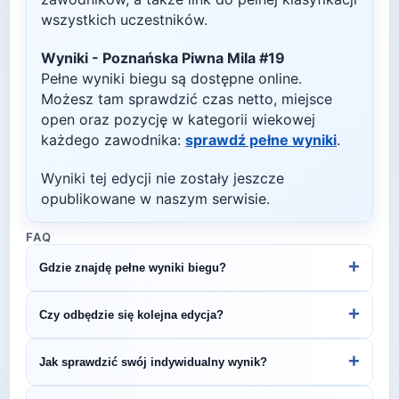
wszystkich uczestników.
Wyniki -
Poznańska Piwna Mila #19
Pełne wyniki biegu są dostępne online.
Możesz tam sprawdzić czas netto, miejsce
open oraz pozycję w kategorii wiekowej
każdego zawodnika:
sprawdź pełne wyniki
.
Wyniki tej edycji nie zostały jeszcze
opublikowane w naszym serwisie.
FAQ
+
Gdzie znajdę pełne wyniki biegu?
Wyniki publikuje organizator biegu na swojej
+
Czy odbędzie się kolejna edycja?
stronie internetowej lub na platformach takich jak
LiveTracking, RunnerSpace czy MarathonSport.
Większość biegów organizowana jest cyklicznie.
+
Jak sprawdzić swój indywidualny wynik?
Śledź stronę organizatora lub ZawodyBiegowe.pl,
by być na bieżąco z datą kolejnej edycji Poznańska
Indywidualne wyniki można znaleźć na stronie