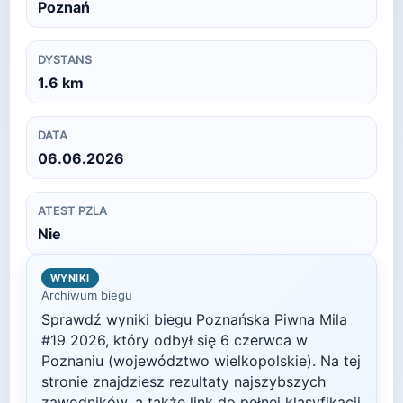
Poznań
DYSTANS
1.6
km
DATA
06.06.2026
ATEST PZLA
Nie
WYNIKI
Archiwum biegu
Sprawdź wyniki biegu
Poznańska Piwna Mila
#19
2026
, który odbył się
6 czerwca
w
Poznaniu
(województwo wielkopolskie)
. Na tej
stronie znajdziesz rezultaty najszybszych
zawodników, a także link do pełnej klasyfikacji