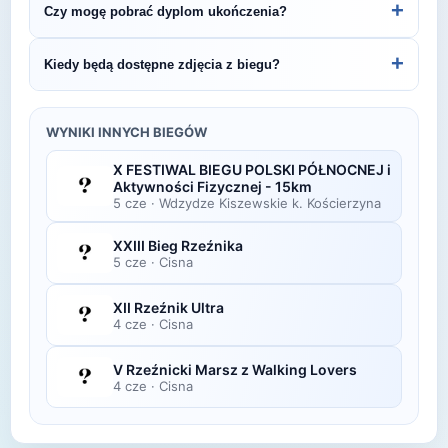
+
Czy mogę pobrać dyplom ukończenia?
Piwna Mila #19.
organizatora lub platformie pomiarowej podanej na
bibie startowym. Wyniki zawierają czas brutto i
Wiele wydarzeń biegowych udostępnia
+
Kiedy będą dostępne zdjęcia z biegu?
netto, a często też pozycję wśród wszystkich
elektroniczne dyplomy do pobrania ze strony
uczestników i w kategorii wiekowej.
organizatora po opublikowaniu oficjalnych
Zdjęcia z biegu organizatorzy zazwyczaj publikują
wyników.
w ciągu kilku dni po zawodach na swojej stronie
WYNIKI INNYCH BIEGÓW
lub fanpage'u na Facebooku.
X FESTIWAL BIEGU POLSKI PÓŁNOCNEJ i
Aktywności Fizycznej - 15km
5 cze
·
Wdzydze Kiszewskie k. Kościerzyna
XXIII Bieg Rzeźnika
5 cze
·
Cisna
XII Rzeźnik Ultra
4 cze
·
Cisna
V Rzeźnicki Marsz z Walking Lovers
4 cze
·
Cisna