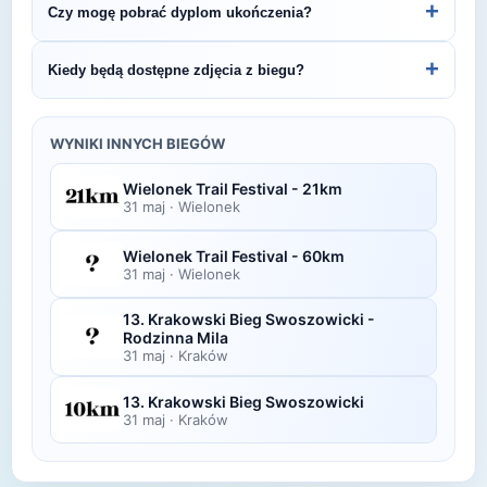
+
Czy mogę pobrać dyplom ukończenia?
Ultra.
organizatora lub platformie pomiarowej podanej na
bibie startowym. Wyniki zawierają czas brutto i
Wiele wydarzeń biegowych udostępnia
+
Kiedy będą dostępne zdjęcia z biegu?
netto, a często też pozycję wśród wszystkich
elektroniczne dyplomy do pobrania ze strony
uczestników i w kategorii wiekowej.
organizatora po opublikowaniu oficjalnych
Zdjęcia z biegu organizatorzy zazwyczaj publikują
wyników.
w ciągu kilku dni po zawodach na swojej stronie
WYNIKI INNYCH BIEGÓW
lub fanpage'u na Facebooku.
Wielonek Trail Festival - 21km
31 maj
·
Wielonek
Wielonek Trail Festival - 60km
31 maj
·
Wielonek
13. Krakowski Bieg Swoszowicki -
Rodzinna Mila
31 maj
·
Kraków
13. Krakowski Bieg Swoszowicki
31 maj
·
Kraków