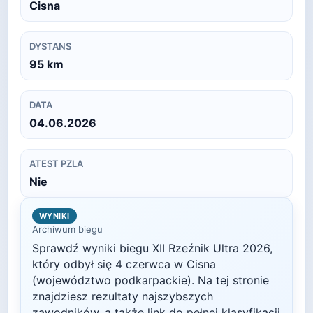
Cisna
DYSTANS
95
km
DATA
04.06.2026
ATEST PZLA
Nie
WYNIKI
Archiwum biegu
Sprawdź wyniki biegu
XII Rzeźnik Ultra
2026
,
który odbył się
4 czerwca
w
Cisna
(województwo podkarpackie)
. Na tej stronie
znajdziesz rezultaty najszybszych
zawodników, a także link do pełnej klasyfikacji