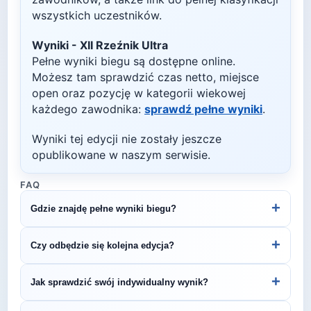
wszystkich uczestników.
Wyniki -
XII Rzeźnik Ultra
Pełne wyniki biegu są dostępne online.
Możesz tam sprawdzić czas netto, miejsce
open oraz pozycję w kategorii wiekowej
każdego zawodnika:
sprawdź pełne wyniki
.
Wyniki tej edycji nie zostały jeszcze
opublikowane w naszym serwisie.
FAQ
+
Gdzie znajdę pełne wyniki biegu?
Wyniki publikuje organizator biegu na swojej
+
Czy odbędzie się kolejna edycja?
stronie internetowej lub na platformach takich jak
LiveTracking, RunnerSpace czy MarathonSport.
Większość biegów organizowana jest cyklicznie.
+
Jak sprawdzić swój indywidualny wynik?
Śledź stronę organizatora lub ZawodyBiegowe.pl,
by być na bieżąco z datą kolejnej edycji XII Rzeźnik
Indywidualne wyniki można znaleźć na stronie