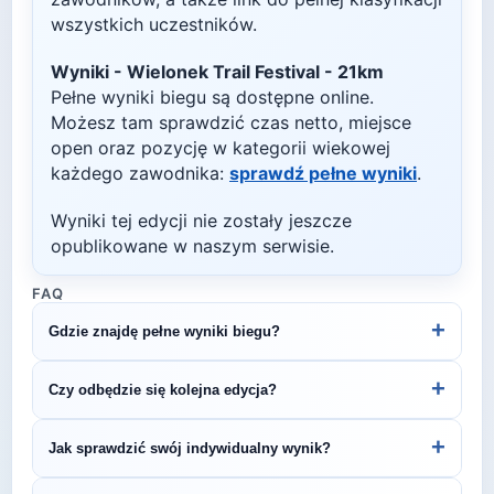
wszystkich uczestników.
Wyniki -
Wielonek Trail Festival - 21km
Pełne wyniki biegu są dostępne online.
Możesz tam sprawdzić czas netto, miejsce
open oraz pozycję w kategorii wiekowej
każdego zawodnika:
sprawdź pełne wyniki
.
Wyniki tej edycji nie zostały jeszcze
opublikowane w naszym serwisie.
FAQ
+
Gdzie znajdę pełne wyniki biegu?
Wyniki publikuje organizator biegu na swojej
+
Czy odbędzie się kolejna edycja?
stronie internetowej lub na platformach takich jak
LiveTracking, RunnerSpace czy MarathonSport.
Większość biegów organizowana jest cyklicznie.
+
Jak sprawdzić swój indywidualny wynik?
Śledź stronę organizatora lub ZawodyBiegowe.pl,
by być na bieżąco z datą kolejnej edycji Wielonek
Indywidualne wyniki można znaleźć na stronie