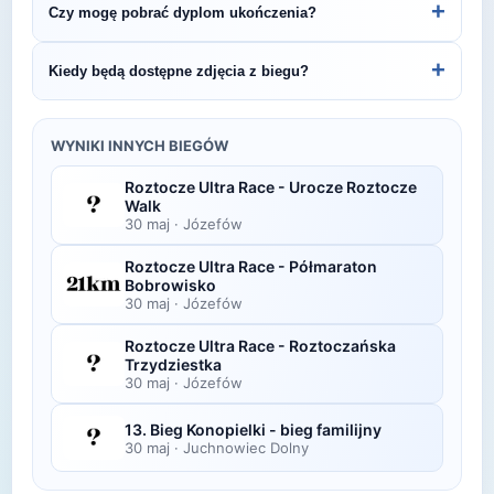
+
Czy mogę pobrać dyplom ukończenia?
Trail Festival - 21km.
organizatora lub platformie pomiarowej podanej na
bibie startowym. Wyniki zawierają czas brutto i
Wiele wydarzeń biegowych udostępnia
+
Kiedy będą dostępne zdjęcia z biegu?
netto, a często też pozycję wśród wszystkich
elektroniczne dyplomy do pobrania ze strony
uczestników i w kategorii wiekowej.
organizatora po opublikowaniu oficjalnych
Zdjęcia z biegu organizatorzy zazwyczaj publikują
wyników.
w ciągu kilku dni po zawodach na swojej stronie
WYNIKI INNYCH BIEGÓW
lub fanpage'u na Facebooku.
Roztocze Ultra Race - Urocze Roztocze
Walk
30 maj
·
Józefów
Roztocze Ultra Race - Półmaraton
Bobrowisko
30 maj
·
Józefów
Roztocze Ultra Race - Roztoczańska
Trzydziestka
30 maj
·
Józefów
13. Bieg Konopielki - bieg familijny
30 maj
·
Juchnowiec Dolny