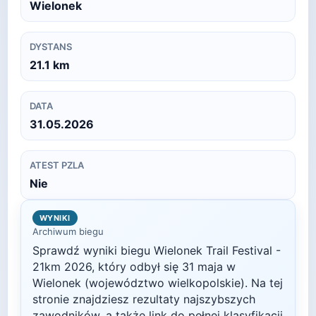
Wielonek
DYSTANS
21.1
km
DATA
31.05.2026
ATEST PZLA
Nie
WYNIKI
Archiwum biegu
Sprawdź wyniki biegu
Wielonek Trail Festival -
21km
2026
, który odbył się
31 maja
w
Wielonek
(województwo wielkopolskie)
. Na tej
stronie znajdziesz rezultaty najszybszych
zawodników, a także link do pełnej klasyfikacji