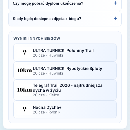
+
Czy mogę pobrać dyplom ukończenia?
Czerwca ‘56 - 10km.
organizatora lub platformie pomiarowej podanej na
bibie startowym. Wyniki zawierają czas brutto i
Wiele wydarzeń biegowych udostępnia
+
Kiedy będą dostępne zdjęcia z biegu?
netto, a często też pozycję wśród wszystkich
elektroniczne dyplomy do pobrania ze strony
uczestników i w kategorii wiekowej.
organizatora po opublikowaniu oficjalnych
Zdjęcia z biegu organizatorzy zazwyczaj publikują
wyników.
w ciągu kilku dni po zawodach na swojej stronie
WYNIKI INNYCH BIEGÓW
lub fanpage'u na Facebooku.
ULTRA TURNICKI Połoniny Trail
20 cze
·
Huwniki
ULTRA TURNICKI Rybotyckie Sploty
20 cze
·
Huwniki
Telegraf Trail 2026 - najtrudniejsza
dycha w życiu
20 cze
·
Kielce
Nocna Dycha+
20 cze
·
Rybnik