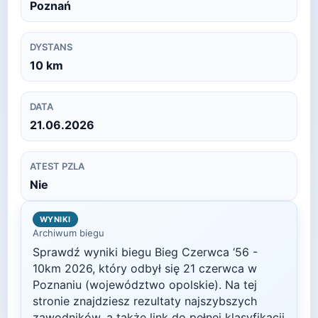
Poznań
DYSTANS
10
km
DATA
21.06.2026
ATEST PZLA
Nie
WYNIKI
Archiwum biegu
Sprawdź wyniki biegu
Bieg Czerwca ‘56 -
10km
2026
, który odbył się
21 czerwca
w
Poznaniu
(województwo opolskie)
. Na tej
stronie znajdziesz rezultaty najszybszych
zawodników, a także link do pełnej klasyfikacji