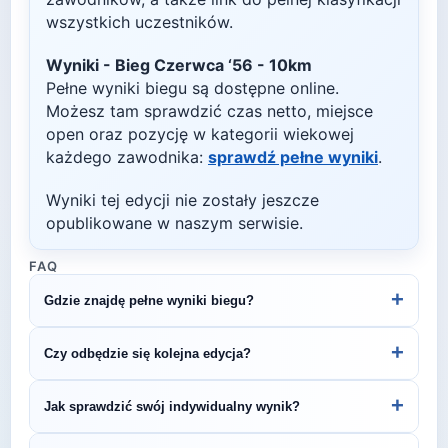
wszystkich uczestników.
Wyniki -
Bieg Czerwca ‘56 - 10km
Pełne wyniki biegu są dostępne online.
Możesz tam sprawdzić czas netto, miejsce
open oraz pozycję w kategorii wiekowej
każdego zawodnika:
sprawdź pełne wyniki
.
Wyniki tej edycji nie zostały jeszcze
opublikowane w naszym serwisie.
FAQ
+
Gdzie znajdę pełne wyniki biegu?
Wyniki publikuje organizator biegu na swojej
+
Czy odbędzie się kolejna edycja?
stronie internetowej lub na platformach takich jak
LiveTracking, RunnerSpace czy MarathonSport.
Większość biegów organizowana jest cyklicznie.
+
Jak sprawdzić swój indywidualny wynik?
Śledź stronę organizatora lub ZawodyBiegowe.pl,
by być na bieżąco z datą kolejnej edycji Bieg
Indywidualne wyniki można znaleźć na stronie