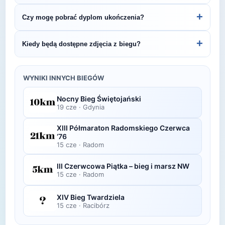
by być na bieżąco z datą kolejnej edycji ULTRA
Indywidualne wyniki można znaleźć na stronie
+
Czy mogę pobrać dyplom ukończenia?
TURNICKI Połoniny Trail.
organizatora lub platformie pomiarowej podanej na
bibie startowym. Wyniki zawierają czas brutto i
Wiele wydarzeń biegowych udostępnia
+
Kiedy będą dostępne zdjęcia z biegu?
netto, a często też pozycję wśród wszystkich
elektroniczne dyplomy do pobrania ze strony
uczestników i w kategorii wiekowej.
organizatora po opublikowaniu oficjalnych
Zdjęcia z biegu organizatorzy zazwyczaj publikują
wyników.
w ciągu kilku dni po zawodach na swojej stronie
WYNIKI INNYCH BIEGÓW
lub fanpage'u na Facebooku.
Nocny Bieg Świętojański
19 cze
·
Gdynia
XIII Półmaraton Radomskiego Czerwca
‘76
15 cze
·
Radom
III Czerwcowa Piątka – bieg i marsz NW
15 cze
·
Radom
XIV Bieg Twardziela
15 cze
·
Racibórz