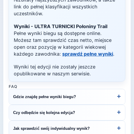
link do pełnej klasyfikacji wszystkich
uczestników.
Wyniki -
ULTRA TURNICKI Połoniny Trail
Pełne wyniki biegu są dostępne online.
Możesz tam sprawdzić czas netto, miejsce
open oraz pozycję w kategorii wiekowej
każdego zawodnika:
sprawdź pełne wyniki
.
Wyniki tej edycji nie zostały jeszcze
opublikowane w naszym serwisie.
FAQ
+
Gdzie znajdę pełne wyniki biegu?
Wyniki publikuje organizator biegu na swojej
+
Czy odbędzie się kolejna edycja?
stronie internetowej lub na platformach takich jak
LiveTracking, RunnerSpace czy MarathonSport.
Większość biegów organizowana jest cyklicznie.
+
Jak sprawdzić swój indywidualny wynik?
Śledź stronę organizatora lub ZawodyBiegowe.pl,