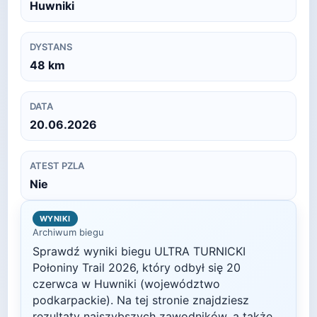
Huwniki
DYSTANS
48
km
DATA
20.06.2026
ATEST PZLA
Nie
WYNIKI
Archiwum biegu
Sprawdź wyniki biegu
ULTRA TURNICKI
Połoniny Trail
2026
, który odbył się
20
czerwca
w
Huwniki
(województwo
podkarpackie)
. Na tej stronie znajdziesz
rezultaty najszybszych zawodników, a także