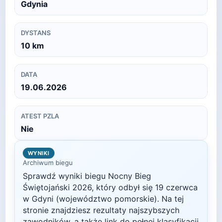
Gdynia
DYSTANS
10
km
DATA
19.06.2026
ATEST PZLA
Nie
WYNIKI
Archiwum biegu
Sprawdź wyniki biegu
Nocny Bieg
Świętojański
2026
, który odbył się
19 czerwca
w
Gdyni
(województwo pomorskie)
. Na tej
stronie znajdziesz rezultaty najszybszych
zawodników, a także link do pełnej klasyfikacji