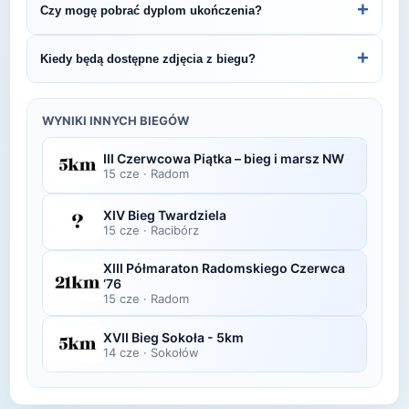
+
Czy mogę pobrać dyplom ukończenia?
Bieg Świętojański.
organizatora lub platformie pomiarowej podanej na
bibie startowym. Wyniki zawierają czas brutto i
Wiele wydarzeń biegowych udostępnia
+
Kiedy będą dostępne zdjęcia z biegu?
netto, a często też pozycję wśród wszystkich
elektroniczne dyplomy do pobrania ze strony
uczestników i w kategorii wiekowej.
organizatora po opublikowaniu oficjalnych
Zdjęcia z biegu organizatorzy zazwyczaj publikują
wyników.
w ciągu kilku dni po zawodach na swojej stronie
WYNIKI INNYCH BIEGÓW
lub fanpage'u na Facebooku.
III Czerwcowa Piątka – bieg i marsz NW
15 cze
·
Radom
XIV Bieg Twardziela
15 cze
·
Racibórz
XIII Półmaraton Radomskiego Czerwca
‘76
15 cze
·
Radom
XVII Bieg Sokoła - 5km
14 cze
·
Sokołów