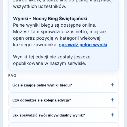
wszystkich uczestników.
Wyniki -
Nocny Bieg Świętojański
Pełne wyniki biegu są dostępne online.
Możesz tam sprawdzić czas netto, miejsce
open oraz pozycję w kategorii wiekowej
każdego zawodnika:
sprawdź pełne wyniki
.
Wyniki tej edycji nie zostały jeszcze
opublikowane w naszym serwisie.
FAQ
+
Gdzie znajdę pełne wyniki biegu?
Wyniki publikuje organizator biegu na swojej
+
Czy odbędzie się kolejna edycja?
stronie internetowej lub na platformach takich jak
LiveTracking, RunnerSpace czy MarathonSport.
Większość biegów organizowana jest cyklicznie.
+
Jak sprawdzić swój indywidualny wynik?
Śledź stronę organizatora lub ZawodyBiegowe.pl,
by być na bieżąco z datą kolejnej edycji Nocny
Indywidualne wyniki można znaleźć na stronie