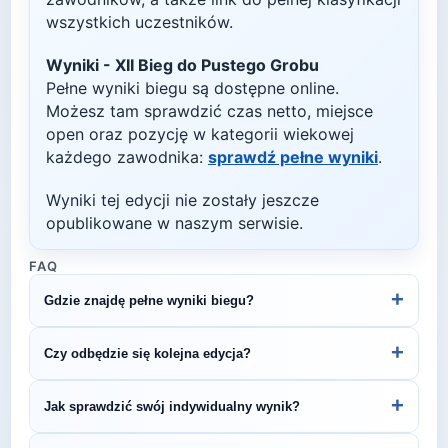
wszystkich uczestników.
Wyniki -
XII Bieg do Pustego Grobu
Pełne wyniki biegu są dostępne online.
Możesz tam sprawdzić czas netto, miejsce
open oraz pozycję w kategorii wiekowej
każdego zawodnika:
sprawdź pełne wyniki
.
Wyniki tej edycji nie zostały jeszcze
opublikowane w naszym serwisie.
FAQ
+
Gdzie znajdę pełne wyniki biegu?
Wyniki publikuje organizator biegu na swojej
+
Czy odbędzie się kolejna edycja?
stronie internetowej lub na platformach takich jak
LiveTracking, RunnerSpace czy MarathonSport.
Większość biegów organizowana jest cyklicznie.
+
Jak sprawdzić swój indywidualny wynik?
Śledź stronę organizatora lub ZawodyBiegowe.pl,
by być na bieżąco z datą kolejnej edycji XII Bieg do
Indywidualne wyniki można znaleźć na stronie