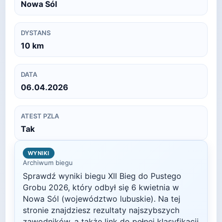
Nowa Sól
DYSTANS
10
km
DATA
06.04.2026
ATEST PZLA
Tak
WYNIKI
Archiwum biegu
Sprawdź wyniki biegu
XII Bieg do Pustego
Grobu
2026
, który odbył się
6 kwietnia
w
Nowa Sól
(województwo lubuskie)
. Na tej
stronie znajdziesz rezultaty najszybszych
zawodników, a także link do pełnej klasyfikacji