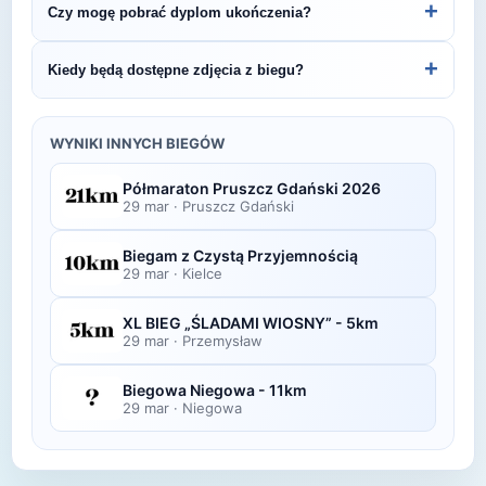
+
Czy mogę pobrać dyplom ukończenia?
Pustego Grobu.
organizatora lub platformie pomiarowej podanej na
bibie startowym. Wyniki zawierają czas brutto i
Wiele wydarzeń biegowych udostępnia
+
Kiedy będą dostępne zdjęcia z biegu?
netto, a często też pozycję wśród wszystkich
elektroniczne dyplomy do pobrania ze strony
uczestników i w kategorii wiekowej.
organizatora po opublikowaniu oficjalnych
Zdjęcia z biegu organizatorzy zazwyczaj publikują
wyników.
w ciągu kilku dni po zawodach na swojej stronie
WYNIKI INNYCH BIEGÓW
lub fanpage'u na Facebooku.
Półmaraton Pruszcz Gdański 2026
29 mar
·
Pruszcz Gdański
Biegam z Czystą Przyjemnością
29 mar
·
Kielce
XL BIEG „ŚLADAMI WIOSNY” - 5km
29 mar
·
Przemysław
Biegowa Niegowa - 11km
29 mar
·
Niegowa