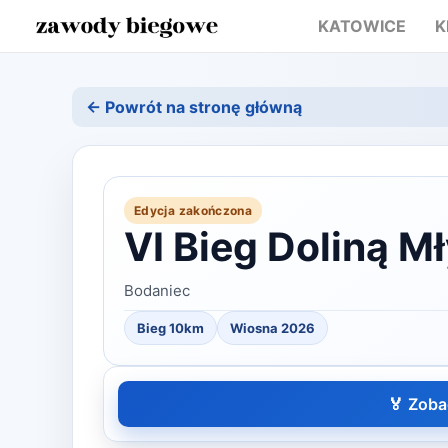
KATOWICE
K
← Powrót na stronę główną
Edycja zakończona
VI Bieg Doliną 
Bodaniec
Bieg 10km
Wiosna
2026
🏅 Zoba