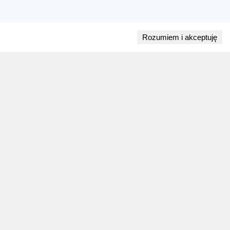
Rozumiem i akceptuję
Przejdź do bloga
28 lipca 2026
ZAPOWIEDZI WEEKENDU
Biegi w weekend 1 sierpnia - 2 sierpnia.
Gdzie wystartować?
Weekend 1 sierpnia - 2 sierpnia to 9 wydarzeń.