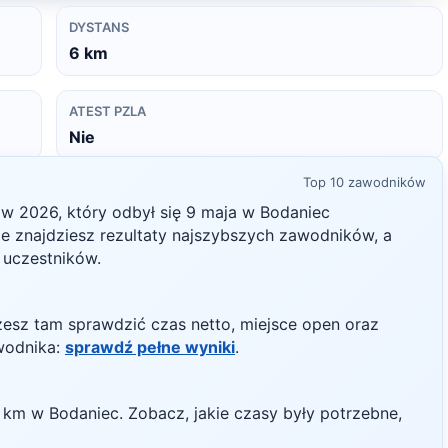
DYSTANS
6
km
ATEST PZLA
Nie
Top 10 zawodników
ów
2026
, który odbył się
9 maja
w
Bodaniec
nie znajdziesz rezultaty najszybszych zawodników, a
h uczestników.
żesz tam sprawdzić czas netto, miejsce open oraz
wodnika:
sprawdź pełne wyniki
.
km w
Bodaniec
. Zobacz, jakie czasy były potrzebne,