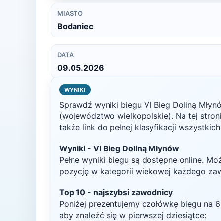
MIASTO
Bodaniec
DATA
09.05.2026
WYNIKI
Sprawdź wyniki biegu
VI Bieg Doliną Młyn
(województwo wielkopolskie)
. Na tej stro
także link do pełnej klasyfikacji wszystkic
Wyniki -
VI Bieg Doliną Młynów
Pełne wyniki biegu są dostępne online. Mo
pozycję w kategorii wiekowej każdego za
Top
10
- najszybsi zawodnicy
Poniżej prezentujemy czołówkę biegu na
6
aby znaleźć się w pierwszej dziesiątce: