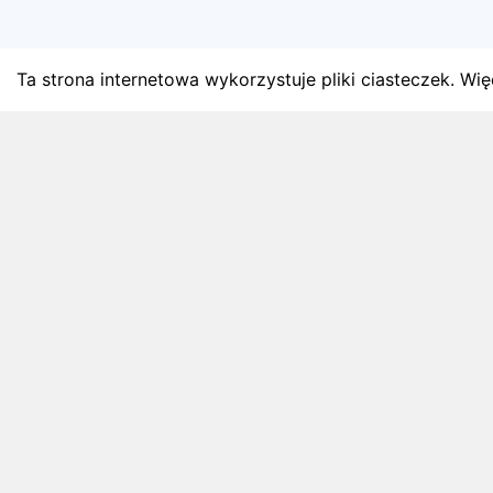
Ta strona internetowa wykorzystuje pliki ciasteczek. Więc
BLOG
Najnowsze artykuły o bie
Zapowiedzi weekendu, przeglądy miesięczne i analiz
4 sierpnia 2026
ZAPOWIEDZI WEEKENDU
Biegi w weekend 8 sierpnia - 9 sierpnia.
Gdzie wystartować?
Weekend 8 sierpnia - 9 sierpnia to 3 wydarzeń.