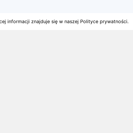
ej informacji znajduje się w naszej Polityce prywatności.
gach
y startów w Polsce.
1 sierpnia 2026
ZAPOWIEDZI MIESIĄCA
Biegi w wrześniu 2026 – kalendarz
zawodów biegowych
Biegi w wrześniu 2026: sprawdź najciekawsze