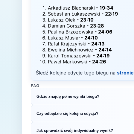
Arkadiusz Blacharski
-
19:34
Sebastian Łukaszewski
-
22:19
Łukasz Olek
-
23:10
Damian Gorszka
-
23:28
Paulina Brzozowska
-
24:06
Łukasz Musiał
-
24:10
Rafał Krajczyński
-
24:13
Ewelina Michnowicz
-
24:14
Karol Tomaszewski
-
24:19
Paweł Markowski
-
24:26
Śledź kolejne edycje tego biegu na
stronie
FAQ
Gdzie znajdę pełne wyniki biegu?
Pełne wyniki znajdziesz na oficjalnej stronie o
Czy odbędzie się kolejna edycja?
Większość biegów organizowana jest cykliczni
Jak sprawdzić swój indywidualny wynik?
na bieżąco z datą kolejnej edycji VI Bieg Doli