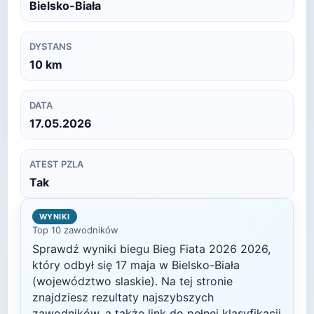
Bielsko-Biała
DYSTANS
10
km
DATA
17.05.2026
ATEST PZLA
Tak
WYNIKI
Top 10 zawodników
Sprawdź wyniki biegu
Bieg Fiata 2026
2026
,
który odbył się
17 maja
w
Bielsko-Biała
(województwo slaskie)
. Na tej stronie
znajdziesz rezultaty najszybszych
zawodników, a także link do pełnej klasyfikacji