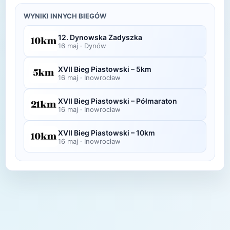
Zdjęcia z biegu organizatorzy zazwyczaj publikują
wyników.
w ciągu kilku dni po zawodach na swojej stronie
WYNIKI INNYCH BIEGÓW
lub fanpage'u na Facebooku.
12. Dynowska Zadyszka
16 maj
·
Dynów
XVII Bieg Piastowski – 5km
16 maj
·
Inowrocław
XVII Bieg Piastowski – Półmaraton
16 maj
·
Inowrocław
XVII Bieg Piastowski – 10km
16 maj
·
Inowrocław