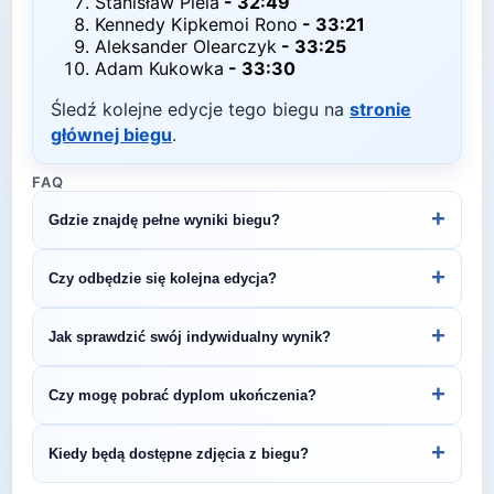
Stanisław Piela
-
32:49
Kennedy Kipkemoi Rono
-
33:21
Aleksander Olearczyk
-
33:25
Adam Kukowka
-
33:30
Śledź kolejne edycje tego biegu na
stronie
głównej biegu
.
FAQ
+
Gdzie znajdę pełne wyniki biegu?
Pełne wyniki znajdziesz na oficjalnej stronie
+
Czy odbędzie się kolejna edycja?
organizatora.
Większość biegów organizowana jest cyklicznie.
+
Jak sprawdzić swój indywidualny wynik?
Śledź stronę organizatora lub ZawodyBiegowe.pl,
by być na bieżąco z datą kolejnej edycji Bieg Fiata
Indywidualne wyniki można znaleźć na stronie
+
Czy mogę pobrać dyplom ukończenia?
2026.
organizatora lub platformie pomiarowej podanej na
bibie startowym. Wyniki zawierają czas brutto i
Wiele wydarzeń biegowych udostępnia
+
Kiedy będą dostępne zdjęcia z biegu?
netto, a często też pozycję wśród wszystkich
elektroniczne dyplomy do pobrania ze strony
uczestników i w kategorii wiekowej.
organizatora po opublikowaniu oficjalnych