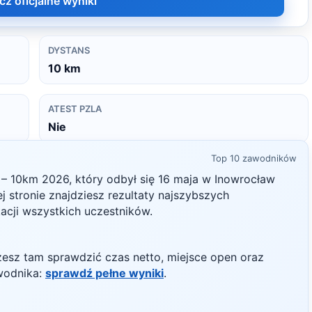
cz oficjalne wyniki
DYSTANS
10
km
ATEST PZLA
Nie
Top 10 zawodników
i – 10km
2026
, który odbył się
16 maja
w
Inowrocław
ej stronie znajdziesz rezultaty najszybszych
kacji wszystkich uczestników.
żesz tam sprawdzić czas netto, miejsce open oraz
wodnika:
sprawdź pełne wyniki
.