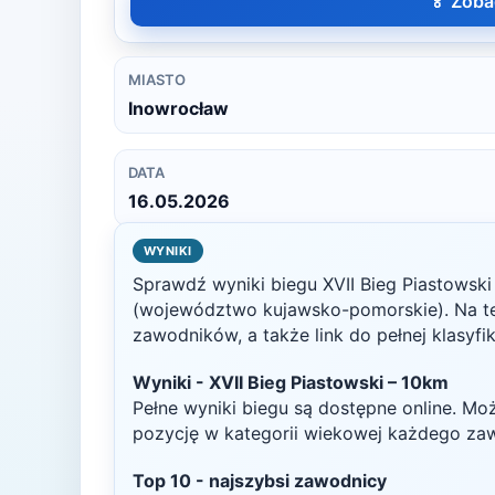
🏅 Zoba
MIASTO
Inowrocław
DATA
16.05.2026
WYNIKI
Sprawdź wyniki biegu
XVII Bieg Piastowsk
(województwo kujawsko-pomorskie)
. Na t
zawodników, a także link do pełnej klasyfi
Wyniki -
XVII Bieg Piastowski – 10km
Pełne wyniki biegu są dostępne online. Mo
pozycję w kategorii wiekowej każdego za
Top
10
- najszybsi zawodnicy