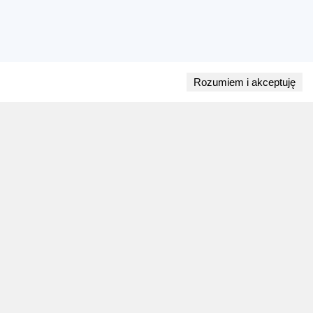
Rozumiem i akceptuję
Przejdź do bloga
28 lipca 2026
ZAPOWIEDZI WEEKENDU
Biegi w weekend 1 sierpnia - 2 sierpnia.
Gdzie wystartować?