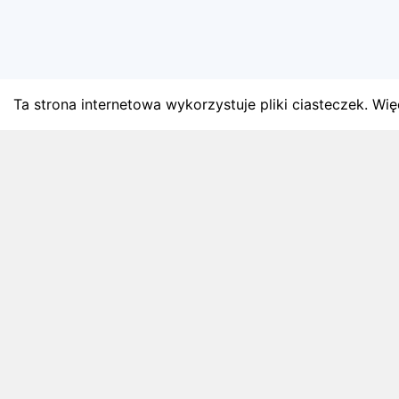
Ta strona internetowa wykorzystuje pliki ciasteczek. Więc
BLOG
Najnowsze artykuły o bie
Zapowiedzi weekendu, przeglądy miesięczne i analiz
4 sierpnia 2026
ZAPOWIEDZI WEEKENDU
Biegi w weekend 8 sierpnia - 9 sierpnia.
Gdzie wystartować?