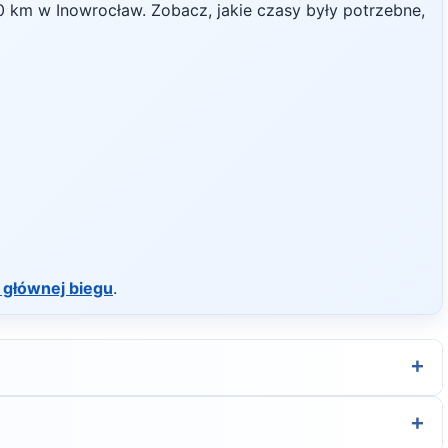
0
km w
Inowrocław
. Zobacz, jakie czasy były potrzebne,
 głównej biegu
.
+
rganizatora.
+