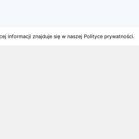
ej informacji znajduje się w naszej Polityce prywatności.
gach
y startów w Polsce.
1 sierpnia 2026
ZAPOWIEDZI MIESIĄCA
Biegi w wrześniu 2026 – kalendarz
zawodów biegowych