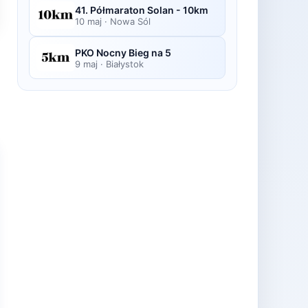
41. Półmaraton Solan - 10km
10 maj
·
Nowa Sól
PKO Nocny Bieg na 5
9 maj
·
Białystok