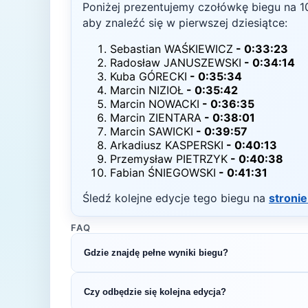
Poniżej prezentujemy czołówkę biegu na
1
aby znaleźć się w pierwszej dziesiątce:
Sebastian WAŚKIEWICZ
-
0:33:23
Radosław JANUSZEWSKI
-
0:34:14
Kuba GÓRECKI
-
0:35:34
Marcin NIZIOŁ
-
0:35:42
Marcin NOWACKI
-
0:36:35
Marcin ZIENTARA
-
0:38:01
Marcin SAWICKI
-
0:39:57
Arkadiusz KASPERSKI
-
0:40:13
Przemysław PIETRZYK
-
0:40:38
Fabian ŚNIEGOWSKI
-
0:41:31
Śledź kolejne edycje tego biegu na
stronie
FAQ
Gdzie znajdę pełne wyniki biegu?
Pełne wyniki znajdziesz na oficjalnej stronie o
Czy odbędzie się kolejna edycja?