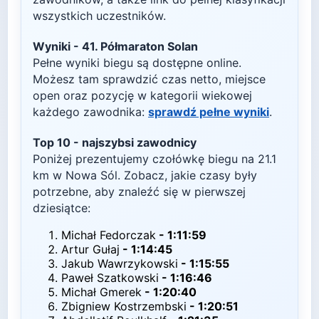
wszystkich uczestników.
Wyniki -
41. Półmaraton Solan
Pełne wyniki biegu są dostępne online.
Możesz tam sprawdzić czas netto, miejsce
open oraz pozycję w kategorii wiekowej
każdego zawodnika:
sprawdź pełne wyniki
.
Top
10
- najszybsi zawodnicy
Poniżej prezentujemy czołówkę biegu na
21.1
km w
Nowa Sól
. Zobacz, jakie czasy były
potrzebne, aby znaleźć się w pierwszej
dziesiątce:
Michał Fedorczak
-
1:11:59
Artur Gułaj
-
1:14:45
Jakub Wawrzykowski
-
1:15:55
Paweł Szatkowski
-
1:16:46
Michał Gmerek
-
1:20:40
Zbigniew Kostrzembski
-
1:20:51