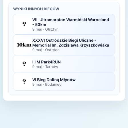
Zdjęcia z biegu organizatorzy zazwyczaj publikują
wyników.
w ciągu kilku dni po zawodach na swojej stronie
WYNIKI INNYCH BIEGÓW
lub fanpage'u na Facebooku.
VIII Ultramaraton Warmiński Warneland
- 53km
9 maj
·
Olsztyn
XXXVI Ostródzkie Biegi Uliczne -
Memoriał Im. Zdzisława Krzyszkowiaka
9 maj
·
Ostróda
III M Park4RUN
9 maj
·
Tarnów
VI Bieg Doliną Młynów
9 maj
·
Bodaniec