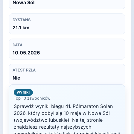
Nowa Sól
DYSTANS
21.1
km
DATA
10.05.2026
ATEST PZLA
Nie
WYNIKI
Top 10 zawodników
Sprawdź wyniki biegu
41. Półmaraton Solan
2026
, który odbył się
10 maja
w
Nowa Sól
(województwo lubuskie)
. Na tej stronie
znajdziesz rezultaty najszybszych
zawodników, a także link do pełnej klasyfikacji