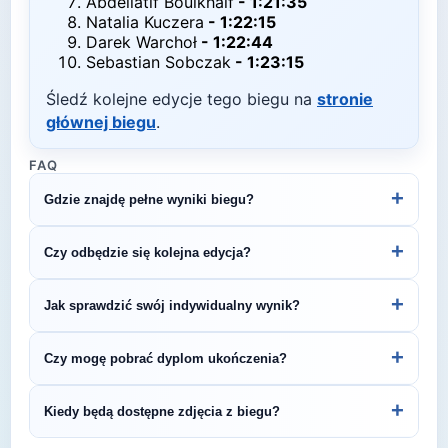
Abdellatif Boulkhalf
-
1:21:35
Natalia Kuczera
-
1:22:15
Darek Warchoł
-
1:22:44
Sebastian Sobczak
-
1:23:15
Śledź kolejne edycje tego biegu na
stronie
głównej biegu
.
FAQ
+
Gdzie znajdę pełne wyniki biegu?
Pełne wyniki znajdziesz na oficjalnej stronie
+
Czy odbędzie się kolejna edycja?
organizatora.
Większość biegów organizowana jest cyklicznie.
+
Jak sprawdzić swój indywidualny wynik?
Śledź stronę organizatora lub ZawodyBiegowe.pl,
by być na bieżąco z datą kolejnej edycji 41.
Indywidualne wyniki można znaleźć na stronie
+
Czy mogę pobrać dyplom ukończenia?
Półmaraton Solan.
organizatora lub platformie pomiarowej podanej na
bibie startowym. Wyniki zawierają czas brutto i
Wiele wydarzeń biegowych udostępnia
+
Kiedy będą dostępne zdjęcia z biegu?
netto, a często też pozycję wśród wszystkich
elektroniczne dyplomy do pobrania ze strony
uczestników i w kategorii wiekowej.
organizatora po opublikowaniu oficjalnych