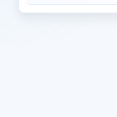
Oczywiście! Możesz biec z telefonem, korzyst
odzieży sportowej.