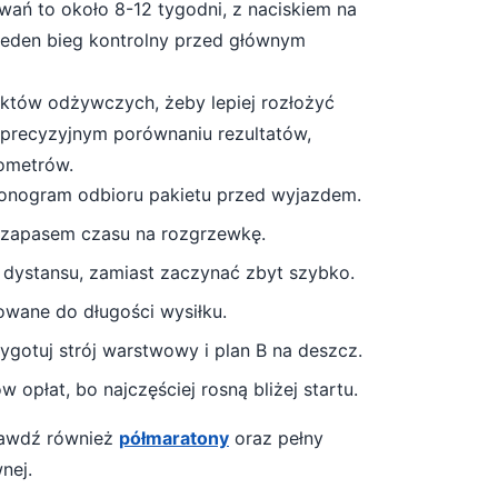
wań to około
8-12 tygodni
, z naciskiem na
 jeden bieg kontrolny przed głównym
unktów odżywczych, żeby lepiej rozłożyć
a precyzyjnym porównaniu rezultatów,
lometrów.
monogram odbioru pakietu przed wyjazdem.
 zapasem czasu na rozgrzewkę.
 dystansu, zamiast zaczynać zbyt szybko.
owane do długości wysiłku.
gotuj strój warstwowy i plan B na deszcz
.
 opłat, bo najczęściej rosną bliżej startu.
prawdź również
półmaratony
oraz pełny
nej.