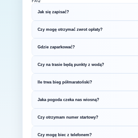
FAQ
Jak się zapisać?
Kliknij przycisk „Zapisz się na bieg" po prawe
Czy mogę otrzymać zwrot opłaty?
rejestracyjnym.
Zasady zwrotu ustala organizator – sprawdź re
Gdzie zaparkować?
Zazwyczaj dostępne są parkingi w pobliżu star
Czy na trasie będą punkty z wodą?
organizatora.
Większość biegów półmaratońskich oferuje pu
Ile trwa bieg półmaratoński?
w regulaminie zawodów.
Czas ukończenia półmaratonu zależy od pozio
Jaka pogoda czeka nas wiosną?
2:30, a dla bardziej doświadczonych biegaczy 
Wiosną (temperatury 8-15°C) przygotuj się n
Czy otrzymam numer startowy?
wybierz strój warstwowy.
Tak — numer startowy otrzymasz zazwyczaj w
Czy mogę biec z telefonem?
zgodnie z instrukcją organizatora.