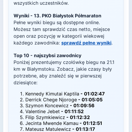
wszystkich uczestników.
Wyniki -
13. PKO Białystok Półmaraton
Pełne wyniki biegu są dostępne online.
Możesz tam sprawdzić czas netto, miejsce
open oraz pozycję w kategorii wiekowej
każdego zawodnika:
sprawdź pełne wyniki
.
Top
10
- najszybsi zawodnicy
Poniżej prezentujemy czołówkę biegu na
21.1
km w
Białymstoku
. Zobacz, jakie czasy były
potrzebne, aby znaleźć się w pierwszej
dziesiątce:
Kennedy Kimutai Kaptila
-
01:02:47
Derrick Chege Njoroge
-
01:05:05
Szymon Koncewicz
-
01:09:56
Valentine Jebet
-
01:11:52
Filip Szymkiewicz
-
01:12:32
Jecinta Mwende Kamau
-
01:12:51
Mateusz Matulewicz
-
01:13:17