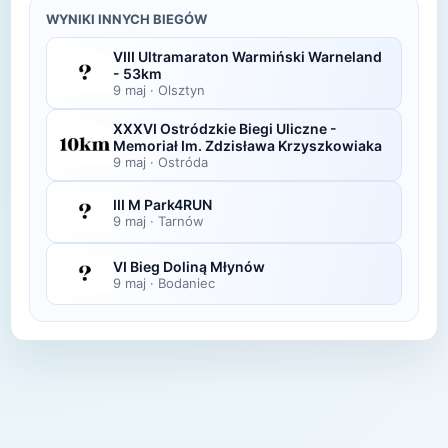
wyników.
w ciągu kilku dni po zawodach na swojej stronie
WYNIKI INNYCH BIEGÓW
lub fanpage'u na Facebooku.
VIII Ultramaraton Warmiński Warneland
- 53km
9 maj
·
Olsztyn
XXXVI Ostródzkie Biegi Uliczne -
Memoriał Im. Zdzisława Krzyszkowiaka
9 maj
·
Ostróda
III M Park4RUN
9 maj
·
Tarnów
VI Bieg Doliną Młynów
9 maj
·
Bodaniec