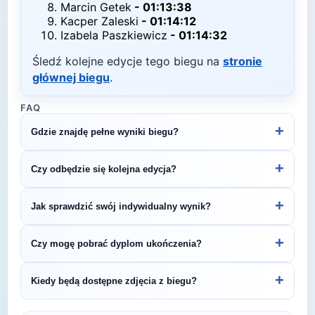
Marcin Getek
-
01:13:38
Kacper Zaleski
-
01:14:12
Izabela Paszkiewicz
-
01:14:32
Śledź kolejne edycje tego biegu na
stronie
głównej biegu
.
FAQ
+
Gdzie znajdę pełne wyniki biegu?
Pełne wyniki znajdziesz na oficjalnej stronie
+
Czy odbędzie się kolejna edycja?
organizatora.
Większość biegów organizowana jest cyklicznie.
+
Jak sprawdzić swój indywidualny wynik?
Śledź stronę organizatora lub ZawodyBiegowe.pl,
by być na bieżąco z datą kolejnej edycji 13. PKO
Indywidualne wyniki można znaleźć na stronie
+
Czy mogę pobrać dyplom ukończenia?
Białystok Półmaraton.
organizatora lub platformie pomiarowej podanej na
bibie startowym. Wyniki zawierają czas brutto i
Wiele wydarzeń biegowych udostępnia
+
Kiedy będą dostępne zdjęcia z biegu?
netto, a często też pozycję wśród wszystkich
elektroniczne dyplomy do pobrania ze strony
uczestników i w kategorii wiekowej.
organizatora po opublikowaniu oficjalnych
Zdjęcia z biegu organizatorzy zazwyczaj publikują