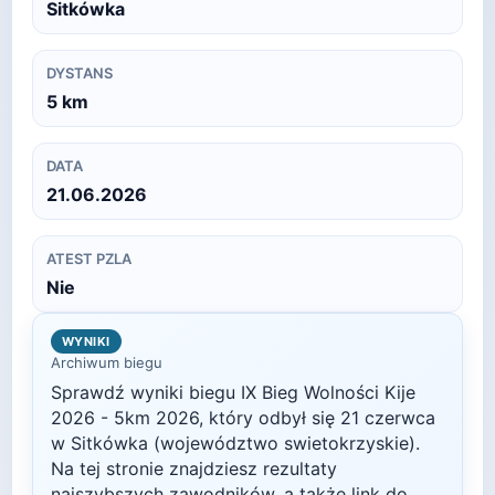
Sitkówka
DYSTANS
5
km
DATA
21.06.2026
ATEST PZLA
Nie
WYNIKI
Archiwum biegu
Sprawdź wyniki biegu
IX Bieg Wolności Kije
2026 - 5km
2026
, który odbył się
21 czerwca
w
Sitkówka
(województwo swietokrzyskie)
.
Na tej stronie znajdziesz rezultaty
najszybszych zawodników, a także link do