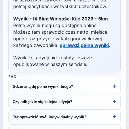
pełnej klasyfikacji wszystkich uczestników.
Wyniki -
IX Bieg Wolności Kije 2026 - 5km
Pełne wyniki biegu są dostępne online.
Możesz tam sprawdzić czas netto, miejsce
open oraz pozycję w kategorii wiekowej
każdego zawodnika:
sprawdź pełne wyniki
.
Wyniki tej edycji nie zostały jeszcze
opublikowane w naszym serwisie.
FAQ
+
Gdzie znajdę pełne wyniki biegu?
Wyniki publikuje organizator biegu na swojej
+
Czy odbędzie się kolejna edycja?
stronie internetowej lub na platformach takich jak
LiveTracking, RunnerSpace czy MarathonSport.
Większość biegów organizowana jest cyklicznie.
+
Jak sprawdzić swój indywidualny wynik?
Śledź stronę organizatora lub ZawodyBiegowe.pl,
by być na bieżąco z datą kolejnej edycji IX Bieg
Indywidualne wyniki można znaleźć na stronie