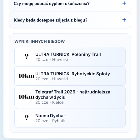
+
Czy mogę pobrać dyplom ukończenia?
Wolności Kije 2026 - 5km.
organizatora lub platformie pomiarowej podanej na
bibie startowym. Wyniki zawierają czas brutto i
Wiele wydarzeń biegowych udostępnia
+
Kiedy będą dostępne zdjęcia z biegu?
netto, a często też pozycję wśród wszystkich
elektroniczne dyplomy do pobrania ze strony
uczestników i w kategorii wiekowej.
organizatora po opublikowaniu oficjalnych
Zdjęcia z biegu organizatorzy zazwyczaj publikują
wyników.
w ciągu kilku dni po zawodach na swojej stronie
WYNIKI INNYCH BIEGÓW
lub fanpage'u na Facebooku.
ULTRA TURNICKI Połoniny Trail
20 cze
·
Huwniki
ULTRA TURNICKI Rybotyckie Sploty
20 cze
·
Huwniki
Telegraf Trail 2026 - najtrudniejsza
dycha w życiu
20 cze
·
Kielce
Nocna Dycha+
20 cze
·
Rybnik