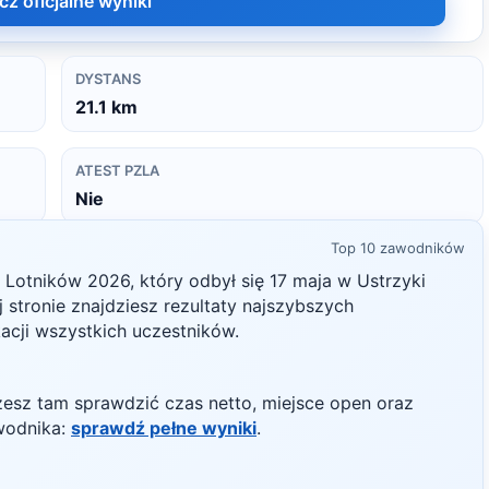
cz oficjalne wyniki
DYSTANS
21.1
km
ATEST PZLA
Nie
Top 10 zawodników
g Lotników
2026
, który odbył się
17 maja
w
Ustrzyki
ej stronie znajdziesz rezultaty najszybszych
kacji wszystkich uczestników.
żesz tam sprawdzić czas netto, miejsce open oraz
wodnika:
sprawdź pełne wyniki
.