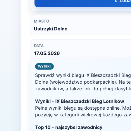
🏅 Zoba
MIASTO
Ustrzyki Dolne
DATA
17.05.2026
WYNIKI
Sprawdź wyniki biegu
IX Bieszczadzki Bie
Dolne
(województwo podkarpackie)
. Na t
zawodników, a także link do pełnej klasyfi
Wyniki -
IX Bieszczadzki Bieg Lotników
Pełne wyniki biegu są dostępne online. Mo
pozycję w kategorii wiekowej każdego za
Top
10
- najszybsi zawodnicy