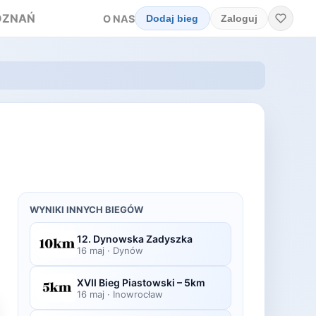
OZNAŃ
O NAS
Dodaj bieg
Zaloguj
WYNIKI INNYCH BIEGÓW
12. Dynowska Zadyszka
16 maj
·
Dynów
XVII Bieg Piastowski – 5km
16 maj
·
Inowrocław