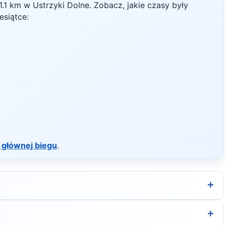
1.1
km w
Ustrzyki Dolne
. Zobacz, jakie czasy były
esiątce:
 głównej biegu
.
+
rganizatora.
+