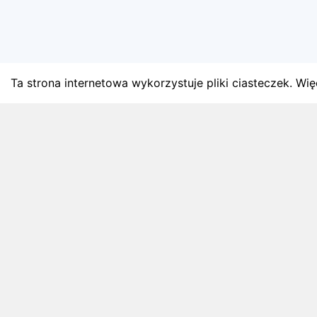
Ta strona internetowa wykorzystuje pliki ciasteczek. Więc
BLOG
Najnowsze artykuły o bie
Zapowiedzi weekendu, przeglądy miesięczne i analiz
4 sierpnia 2026
ZAPOWIEDZI WEEKENDU
Biegi w weekend 8 sierpnia - 9 sierpnia.
Gdzie wystartować?