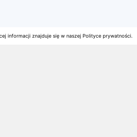
ej informacji znajduje się w naszej Polityce prywatności.
gach
y startów w Polsce.
1 sierpnia 2026
ZAPOWIEDZI MIESIĄCA
Biegi w wrześniu 2026 – kalendarz
zawodów biegowych