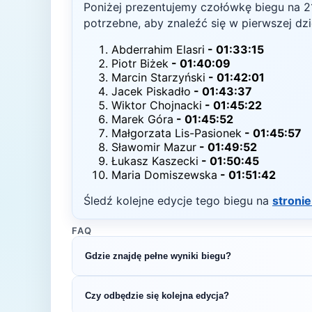
Poniżej prezentujemy czołówkę biegu na
2
potrzebne, aby znaleźć się w pierwszej dzi
Abderrahim Elasri
-
01:33:15
Piotr Biżek
-
01:40:09
Marcin Starzyński
-
01:42:01
Jacek Piskadło
-
01:43:37
Wiktor Chojnacki
-
01:45:22
Marek Góra
-
01:45:52
Małgorzata Lis-Pasionek
-
01:45:57
Sławomir Mazur
-
01:49:52
Łukasz Kaszecki
-
01:50:45
Maria Domiszewska
-
01:51:42
Śledź kolejne edycje tego biegu na
stronie
FAQ
Gdzie znajdę pełne wyniki biegu?
Pełne wyniki znajdziesz na oficjalnej stronie o
Czy odbędzie się kolejna edycja?