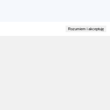
Rozumiem i akceptuję
Przejdź do bloga
28 lipca 2026
ZAPOWIEDZI WEEKENDU
Biegi w weekend 1 sierpnia - 2 sierpnia.
Gdzie wystartować?