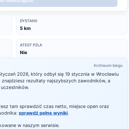
ki niedostępne
DYSTANS
5
km
ATEST PZLA
Nie
Archiwum biegu
Styczeń
2026
, który odbył się
19 stycznia
w
Wrocławiu
ie znajdziesz rezultaty najszybszych zawodników, a
h uczestników.
żesz tam sprawdzić czas netto, miejsce open oraz
wodnika:
sprawdź pełne wyniki
.
likowane w naszym serwisie.