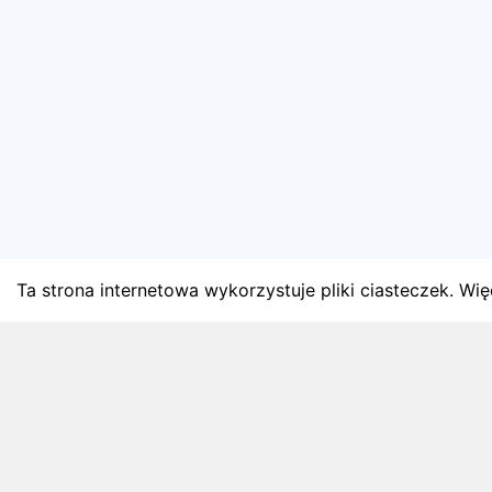
Ta strona internetowa wykorzystuje pliki ciasteczek. Więc
BLOG
Najnowsze artykuły o bie