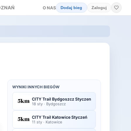
OZNAŃ
O NAS
Dodaj bieg
Zaloguj
WYNIKI INNYCH BIEGÓW
CITY Trail Bydgoszcz Styczen
18 sty
·
Bydgoszcz
CITY Trail Katowice Styczeń
11 sty
·
Katowice