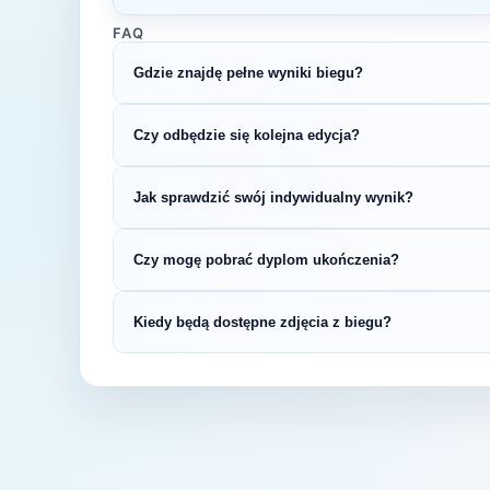
FAQ
Gdzie znajdę pełne wyniki biegu?
Wyniki publikuje organizator biegu na swojej s
Czy odbędzie się kolejna edycja?
LiveTracking, RunnerSpace czy MarathonSpor
Większość biegów organizowana jest cykliczni
Jak sprawdzić swój indywidualny wynik?
na bieżąco z datą kolejnej edycji CITY Trail W
Indywidualne wyniki można znaleźć na stronie
Czy mogę pobrać dyplom ukończenia?
startowym. Wyniki zawierają czas brutto i net
kategorii wiekowej.
Wiele wydarzeń biegowych udostępnia elektro
Kiedy będą dostępne zdjęcia z biegu?
opublikowaniu oficjalnych wyników.
Zdjęcia z biegu organizatorzy zazwyczaj publi
fanpage'u na Facebooku.