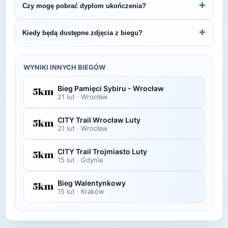
+
Czy mogę pobrać dyplom ukończenia?
Trzebnicki.
organizatora lub platformie pomiarowej podanej na
bibie startowym. Wyniki zawierają czas brutto i
Wiele wydarzeń biegowych udostępnia
+
Kiedy będą dostępne zdjęcia z biegu?
netto, a często też pozycję wśród wszystkich
elektroniczne dyplomy do pobrania ze strony
uczestników i w kategorii wiekowej.
organizatora po opublikowaniu oficjalnych
Zdjęcia z biegu organizatorzy zazwyczaj publikują
wyników.
w ciągu kilku dni po zawodach na swojej stronie
WYNIKI INNYCH BIEGÓW
lub fanpage'u na Facebooku.
Bieg Pamięci Sybiru - Wrocław
21 lut
·
Wrocław
CITY Trail Wrocław Luty
21 lut
·
Wrocław
CITY Trail Trojmiasto Luty
15 lut
·
Gdynia
Bieg Walentynkowy
15 lut
·
Kraków