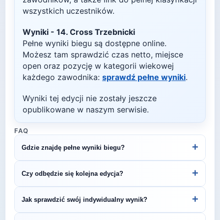
wszystkich uczestników.
Wyniki -
14. Cross Trzebnicki
Pełne wyniki biegu są dostępne online.
Możesz tam sprawdzić czas netto, miejsce
open oraz pozycję w kategorii wiekowej
każdego zawodnika:
sprawdź pełne wyniki
.
Wyniki tej edycji nie zostały jeszcze
opublikowane w naszym serwisie.
FAQ
+
Gdzie znajdę pełne wyniki biegu?
Wyniki publikuje organizator biegu na swojej
+
Czy odbędzie się kolejna edycja?
stronie internetowej lub na platformach takich jak
LiveTracking, RunnerSpace czy MarathonSport.
Większość biegów organizowana jest cyklicznie.
+
Jak sprawdzić swój indywidualny wynik?
Śledź stronę organizatora lub ZawodyBiegowe.pl,
by być na bieżąco z datą kolejnej edycji 14. Cross
Indywidualne wyniki można znaleźć na stronie