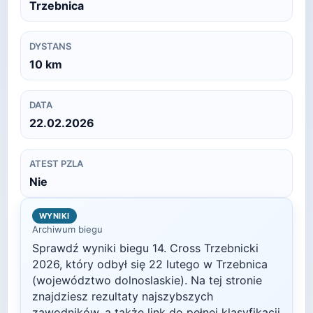
Trzebnica
DYSTANS
10
km
DATA
22.02.2026
ATEST PZLA
Nie
WYNIKI
Archiwum biegu
Sprawdź wyniki biegu
14. Cross Trzebnicki
2026
, który odbył się
22 lutego
w
Trzebnica
(województwo dolnoslaskie)
. Na tej stronie
znajdziesz rezultaty najszybszych
zawodników, a także link do pełnej klasyfikacji