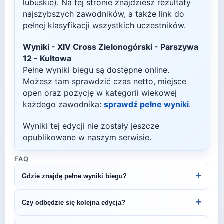
lubuskie)
. Na tej stronie znajdziesz rezultaty
najszybszych zawodników, a także link do
pełnej klasyfikacji wszystkich uczestników.
Wyniki -
XIV Cross Zielonogórski - Parszywa
12 - Kultowa
Pełne wyniki biegu są dostępne online.
Możesz tam sprawdzić czas netto, miejsce
open oraz pozycję w kategorii wiekowej
każdego zawodnika:
sprawdź pełne wyniki
.
Wyniki tej edycji nie zostały jeszcze
opublikowane w naszym serwisie.
FAQ
+
Gdzie znajdę pełne wyniki biegu?
Wyniki publikuje organizator biegu na swojej
+
Czy odbędzie się kolejna edycja?
stronie internetowej lub na platformach takich jak
LiveTracking, RunnerSpace czy MarathonSport.
Większość biegów organizowana jest cyklicznie.