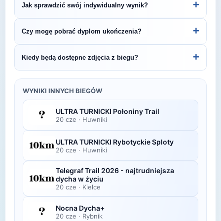
+
Jak sprawdzić swój indywidualny wynik?
Śledź stronę organizatora lub ZawodyBiegowe.pl,
by być na bieżąco z datą kolejnej edycji XIV Cross
Indywidualne wyniki można znaleźć na stronie
+
Czy mogę pobrać dyplom ukończenia?
Zielonogórski - Parszywa 12 - Kultowa.
organizatora lub platformie pomiarowej podanej na
bibie startowym. Wyniki zawierają czas brutto i
Wiele wydarzeń biegowych udostępnia
+
Kiedy będą dostępne zdjęcia z biegu?
netto, a często też pozycję wśród wszystkich
elektroniczne dyplomy do pobrania ze strony
uczestników i w kategorii wiekowej.
organizatora po opublikowaniu oficjalnych
Zdjęcia z biegu organizatorzy zazwyczaj publikują
wyników.
w ciągu kilku dni po zawodach na swojej stronie
WYNIKI INNYCH BIEGÓW
lub fanpage'u na Facebooku.
ULTRA TURNICKI Połoniny Trail
20 cze
·
Huwniki
ULTRA TURNICKI Rybotyckie Sploty
20 cze
·
Huwniki
Telegraf Trail 2026 - najtrudniejsza
dycha w życiu
20 cze
·
Kielce
Nocna Dycha+
20 cze
·
Rybnik