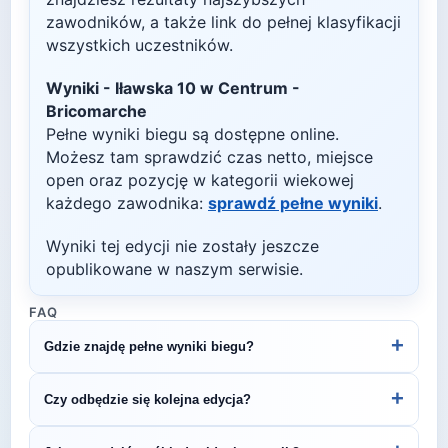
zawodników, a także link do pełnej klasyfikacji
wszystkich uczestników.
Wyniki -
Iławska 10 w Centrum -
Bricomarche
Pełne wyniki biegu są dostępne online.
Możesz tam sprawdzić czas netto, miejsce
open oraz pozycję w kategorii wiekowej
każdego zawodnika:
sprawdź pełne wyniki
.
Wyniki tej edycji nie zostały jeszcze
opublikowane w naszym serwisie.
FAQ
+
Gdzie znajdę pełne wyniki biegu?
Wyniki publikuje organizator biegu na swojej
+
Czy odbędzie się kolejna edycja?
stronie internetowej lub na platformach takich jak
LiveTracking, RunnerSpace czy MarathonSport.
Większość biegów organizowana jest cyklicznie.