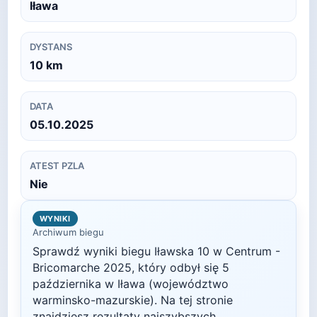
Iława
DYSTANS
10
km
DATA
05.10.2025
ATEST PZLA
Nie
WYNIKI
Archiwum biegu
Sprawdź wyniki biegu
Iławska 10 w Centrum -
Bricomarche
2025
, który odbył się
5
października
w
Iława
(województwo
warminsko-mazurskie)
. Na tej stronie
znajdziesz rezultaty najszybszych