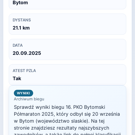
Bytom
DYSTANS
21.1
km
DATA
20.09.2025
ATEST PZLA
Tak
WYNIKI
Archiwum biegu
Sprawdź wyniki biegu
16. PKO Bytomski
Półmaraton
2025
, który odbył się
20 września
w
Bytom
(województwo slaskie)
. Na tej
stronie znajdziesz rezultaty najszybszych
zawodników, a także link do pełnej klasyfikacji