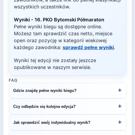
wszystkich uczestników.
Wyniki -
16. PKO Bytomski Półmaraton
Pełne wyniki biegu są dostępne online.
Możesz tam sprawdzić czas netto, miejsce
open oraz pozycję w kategorii wiekowej
każdego zawodnika:
sprawdź pełne wyniki
.
Wyniki tej edycji nie zostały jeszcze
opublikowane w naszym serwisie.
FAQ
+
Gdzie znajdę pełne wyniki biegu?
Wyniki publikuje organizator biegu na swojej
+
Czy odbędzie się kolejna edycja?
stronie internetowej lub na platformach takich jak
LiveTracking, RunnerSpace czy MarathonSport.
Większość biegów organizowana jest cyklicznie.
+
Jak sprawdzić swój indywidualny wynik?
Śledź stronę organizatora lub ZawodyBiegowe.pl,
by być na bieżąco z datą kolejnej edycji 16. PKO
Indywidualne wyniki można znaleźć na stronie