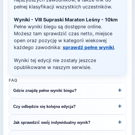
pełnej klasyfikacji wszystkich uczestników.
Wyniki -
VIII Supraski Maraton Leśny - 10km
Pełne wyniki biegu są dostępne online.
Możesz tam sprawdzić czas netto, miejsce
open oraz pozycję w kategorii wiekowej
każdego zawodnika:
sprawdź pełne wyniki
.
Wyniki tej edycji nie zostały jeszcze
opublikowane w naszym serwisie.
FAQ
+
Gdzie znajdę pełne wyniki biegu?
Wyniki publikuje organizator biegu na swojej
+
Czy odbędzie się kolejna edycja?
stronie internetowej lub na platformach takich jak
LiveTracking, RunnerSpace czy MarathonSport.
Większość biegów organizowana jest cyklicznie.
+
Jak sprawdzić swój indywidualny wynik?
Śledź stronę organizatora lub ZawodyBiegowe.pl,
by być na bieżąco z datą kolejnej edycji VIII
Indywidualne wyniki można znaleźć na stronie