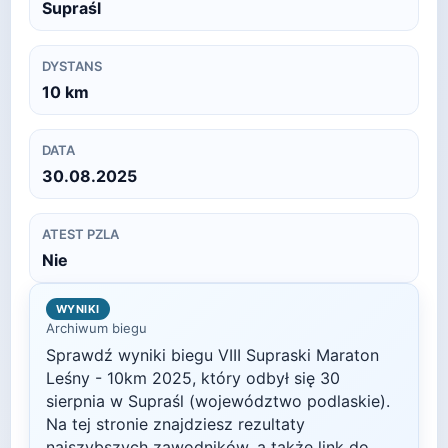
Supraśl
DYSTANS
10
km
DATA
30.08.2025
ATEST PZLA
Nie
WYNIKI
Archiwum biegu
Sprawdź wyniki biegu
VIII Supraski Maraton
Leśny - 10km
2025
, który odbył się
30
sierpnia
w
Supraśl
(województwo podlaskie)
.
Na tej stronie znajdziesz rezultaty
najszybszych zawodników, a także link do