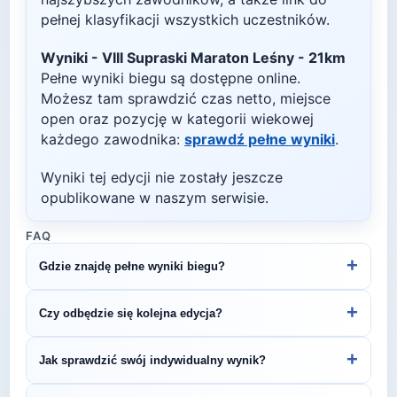
pełnej klasyfikacji wszystkich uczestników.
Wyniki -
VIII Supraski Maraton Leśny - 21km
Pełne wyniki biegu są dostępne online.
Możesz tam sprawdzić czas netto, miejsce
open oraz pozycję w kategorii wiekowej
każdego zawodnika:
sprawdź pełne wyniki
.
Wyniki tej edycji nie zostały jeszcze
opublikowane w naszym serwisie.
FAQ
+
Gdzie znajdę pełne wyniki biegu?
Wyniki publikuje organizator biegu na swojej
+
Czy odbędzie się kolejna edycja?
stronie internetowej lub na platformach takich jak
LiveTracking, RunnerSpace czy MarathonSport.
Większość biegów organizowana jest cyklicznie.
+
Jak sprawdzić swój indywidualny wynik?
Śledź stronę organizatora lub ZawodyBiegowe.pl,
by być na bieżąco z datą kolejnej edycji VIII
Indywidualne wyniki można znaleźć na stronie