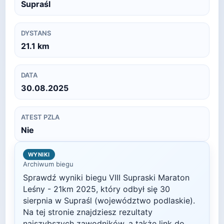
Supraśl
DYSTANS
21.1
km
DATA
30.08.2025
ATEST PZLA
Nie
WYNIKI
Archiwum biegu
Sprawdź wyniki biegu
VIII Supraski Maraton
Leśny - 21km
2025
, który odbył się
30
sierpnia
w
Supraśl
(województwo podlaskie)
.
Na tej stronie znajdziesz rezultaty
najszybszych zawodników, a także link do