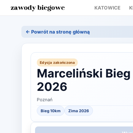
KATOWICE
K
← Powrót na stronę główną
Edycja zakończona
Marceliński Bie
2026
Poznań
Bieg 10km
Zima
2026