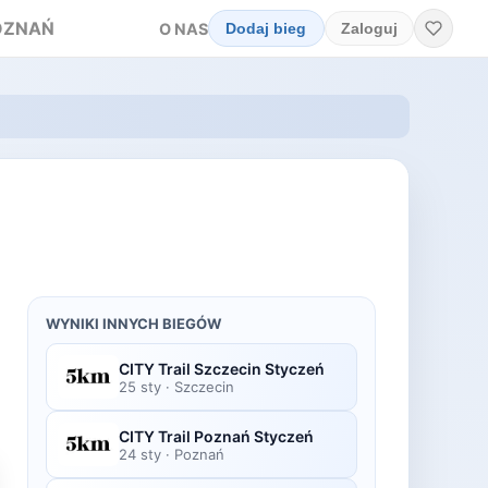
OZNAŃ
O NAS
Dodaj bieg
Zaloguj
WYNIKI INNYCH BIEGÓW
CITY Trail Szczecin Styczeń
25 sty
·
Szczecin
CITY Trail Poznań Styczeń
24 sty
·
Poznań