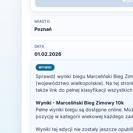
Wyni
MIASTO
Poznań
DATA
01.02.2026
WYNIKI
Sprawdź wyniki biegu
Marceliński Bieg Zi
(województwo wielkopolskie)
. Na tej stro
także link do pełnej klasyfikacji wszystkic
Wyniki -
Marceliński Bieg Zimowy 10k
Pełne wyniki biegu są dostępne online. Mo
pozycję w kategorii wiekowej każdego za
Wyniki tej edycji nie zostały jeszcze opub