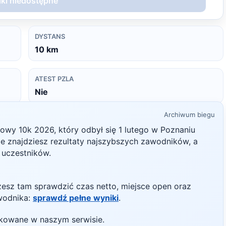
ki niedostępne
DYSTANS
10
km
ATEST PZLA
Nie
Archiwum biegu
mowy 10k
2026
, który odbył się
1 lutego
w
Poznaniu
nie znajdziesz rezultaty najszybszych zawodników, a
h uczestników.
żesz tam sprawdzić czas netto, miejsce open oraz
wodnika:
sprawdź pełne wyniki
.
likowane w naszym serwisie.