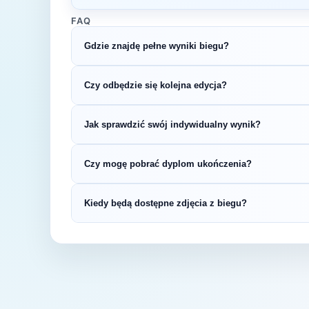
FAQ
Gdzie znajdę pełne wyniki biegu?
Wyniki publikuje organizator biegu na swojej s
Czy odbędzie się kolejna edycja?
LiveTracking, RunnerSpace czy MarathonSpor
Większość biegów organizowana jest cykliczni
Jak sprawdzić swój indywidualny wynik?
na bieżąco z datą kolejnej edycji Marceliński
Indywidualne wyniki można znaleźć na stronie
Czy mogę pobrać dyplom ukończenia?
startowym. Wyniki zawierają czas brutto i net
kategorii wiekowej.
Wiele wydarzeń biegowych udostępnia elektro
Kiedy będą dostępne zdjęcia z biegu?
opublikowaniu oficjalnych wyników.
Zdjęcia z biegu organizatorzy zazwyczaj publi
fanpage'u na Facebooku.