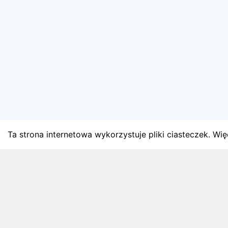
Ta strona internetowa wykorzystuje pliki ciasteczek. Więc
BLOG
Najnowsze artykuły o bie