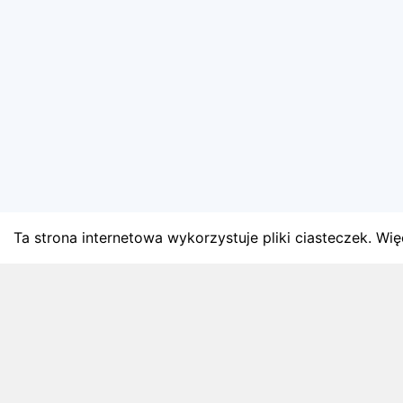
Ta strona internetowa wykorzystuje pliki ciasteczek. Więc
BLOG
Najnowsze artykuły o bie