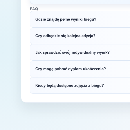
FAQ
Gdzie znajdę pełne wyniki biegu?
Wyniki publikuje organizator biegu na swojej s
Czy odbędzie się kolejna edycja?
LiveTracking, RunnerSpace czy MarathonSpor
Większość biegów organizowana jest cykliczni
Jak sprawdzić swój indywidualny wynik?
na bieżąco z datą kolejnej edycji Marceliński
Indywidualne wyniki można znaleźć na stronie
Czy mogę pobrać dyplom ukończenia?
startowym. Wyniki zawierają czas brutto i net
kategorii wiekowej.
Wiele wydarzeń biegowych udostępnia elektro
Kiedy będą dostępne zdjęcia z biegu?
opublikowaniu oficjalnych wyników.
Zdjęcia z biegu organizatorzy zazwyczaj publi
fanpage'u na Facebooku.