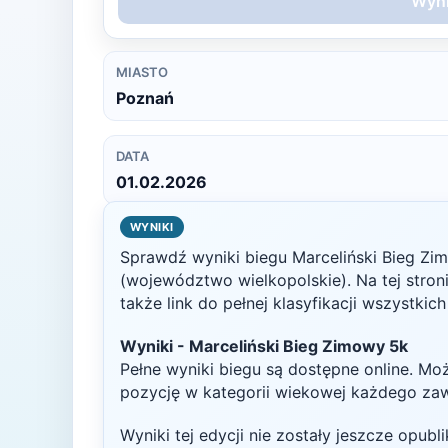
Wyni
MIASTO
Poznań
DATA
01.02.2026
WYNIKI
Sprawdź wyniki biegu
Marceliński Bieg Zi
(województwo wielkopolskie)
. Na tej stro
także link do pełnej klasyfikacji wszystkic
Wyniki -
Marceliński Bieg Zimowy 5k
Pełne wyniki biegu są dostępne online. Mo
pozycję w kategorii wiekowej każdego za
Wyniki tej edycji nie zostały jeszcze opub