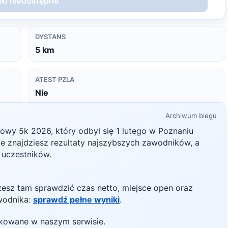
ki niedostępne
DYSTANS
5
km
ATEST PZLA
Nie
Archiwum biegu
mowy 5k
2026
, który odbył się
1 lutego
w
Poznaniu
nie znajdziesz rezultaty najszybszych zawodników, a
h uczestników.
żesz tam sprawdzić czas netto, miejsce open oraz
wodnika:
sprawdź pełne wyniki
.
likowane w naszym serwisie.