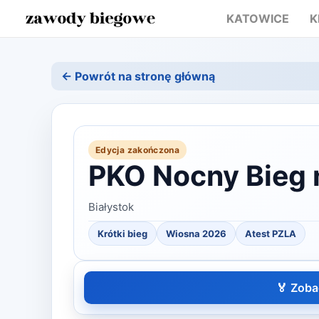
KATOWICE
K
← Powrót na stronę główną
Edycja zakończona
PKO Nocny Bieg 
Białystok
Krótki bieg
Wiosna
2026
Atest PZLA
🏅 Zoba