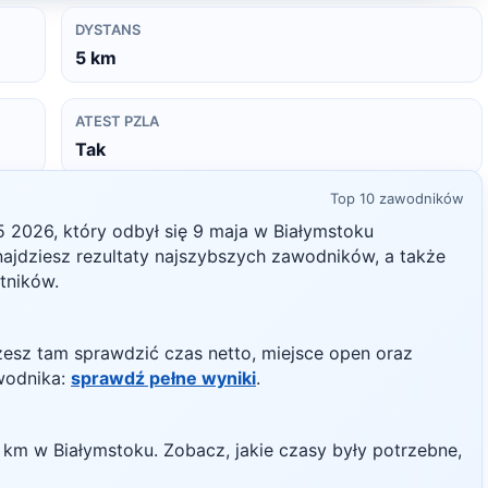
DYSTANS
5
km
ATEST PZLA
Tak
Top 10 zawodników
5
2026
, który odbył się
9 maja
w
Białymstoku
 znajdziesz rezultaty najszybszych zawodników, a także
stników.
żesz tam sprawdzić czas netto, miejsce open oraz
wodnika:
sprawdź pełne wyniki
.
km w
Białymstoku
. Zobacz, jakie czasy były potrzebne,