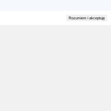
Rozumiem i akceptuję
Przejdź do bloga
28 lipca 2026
ZAPOWIEDZI WEEKENDU
Biegi w weekend 1 sierpnia - 2 sierpnia.
Gdzie wystartować?
Weekend 1 sierpnia - 2 sierpnia to 9 wydarzeń.