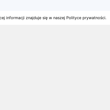
ej informacji znajduje się w naszej Polityce prywatności.
gach
y startów w Polsce.
1 sierpnia 2026
ZAPOWIEDZI MIESIĄCA
Biegi w wrześniu 2026 – kalendarz
zawodów biegowych
Biegi w wrześniu 2026: sprawdź najciekawsze