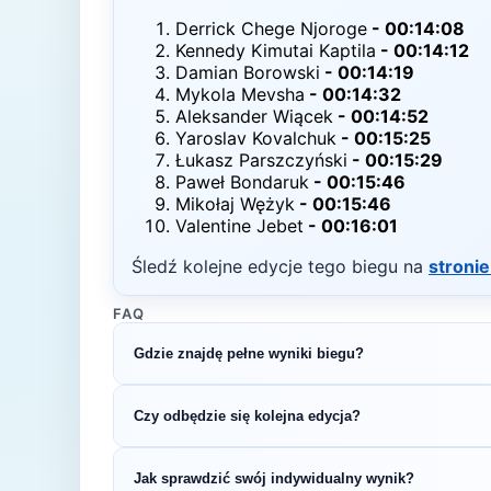
Derrick Chege Njoroge
-
00:14:08
Kennedy Kimutai Kaptila
-
00:14:12
Damian Borowski
-
00:14:19
Mykola Mevsha
-
00:14:32
Aleksander Wiącek
-
00:14:52
Yaroslav Kovalchuk
-
00:15:25
Łukasz Parszczyński
-
00:15:29
Paweł Bondaruk
-
00:15:46
Mikołaj Wężyk
-
00:15:46
Valentine Jebet
-
00:16:01
Śledź kolejne edycje tego biegu na
stronie
FAQ
Gdzie znajdę pełne wyniki biegu?
Pełne wyniki znajdziesz na oficjalnej stronie o
Czy odbędzie się kolejna edycja?
Większość biegów organizowana jest cykliczni
Jak sprawdzić swój indywidualny wynik?
na bieżąco z datą kolejnej edycji PKO Nocny B