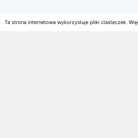
Ta strona internetowa wykorzystuje pliki ciasteczek. Więc
BLOG
Najnowsze artykuły o bie
Zapowiedzi weekendu, przeglądy miesięczne i analiz
4 sierpnia 2026
ZAPOWIEDZI WEEKENDU
Biegi w weekend 8 sierpnia - 9 sierpnia.
Gdzie wystartować?
Weekend 8 sierpnia - 9 sierpnia to 3 wydarzeń.