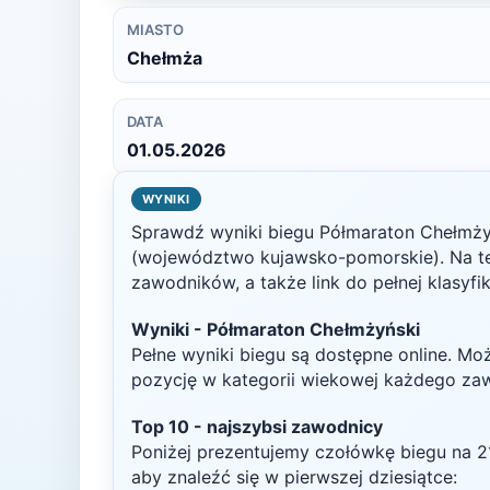
MIASTO
Chełmża
DATA
01.05.2026
WYNIKI
Sprawdź wyniki biegu
Półmaraton Chełmży
(województwo kujawsko-pomorskie)
. Na t
zawodników, a także link do pełnej klasyfi
Wyniki -
Półmaraton Chełmżyński
Pełne wyniki biegu są dostępne online. Mo
pozycję w kategorii wiekowej każdego za
Top
10
- najszybsi zawodnicy
Poniżej prezentujemy czołówkę biegu na
2
aby znaleźć się w pierwszej dziesiątce: