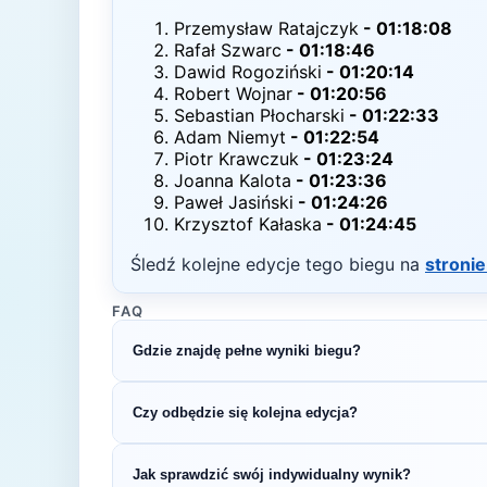
Przemysław Ratajczyk
-
01:18:08
Rafał Szwarc
-
01:18:46
Dawid Rogoziński
-
01:20:14
Robert Wojnar
-
01:20:56
Sebastian Płocharski
-
01:22:33
Adam Niemyt
-
01:22:54
Piotr Krawczuk
-
01:23:24
Joanna Kalota
-
01:23:36
Paweł Jasiński
-
01:24:26
Krzysztof Kałaska
-
01:24:45
Śledź kolejne edycje tego biegu na
stronie
FAQ
Gdzie znajdę pełne wyniki biegu?
Pełne wyniki znajdziesz na oficjalnej stronie o
Czy odbędzie się kolejna edycja?
Większość biegów organizowana jest cykliczni
Jak sprawdzić swój indywidualny wynik?
na bieżąco z datą kolejnej edycji Półmaraton