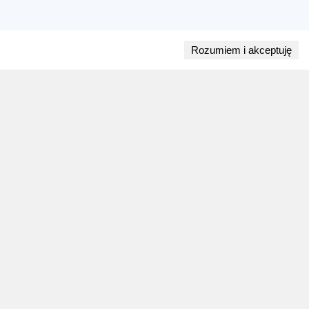
Rozumiem i akceptuję
Przejdź do bloga
28 lipca 2026
ZAPOWIEDZI WEEKENDU
Biegi w weekend 1 sierpnia - 2 sierpnia.
Gdzie wystartować?
Weekend 1 sierpnia - 2 sierpnia to 9 wydarzeń.