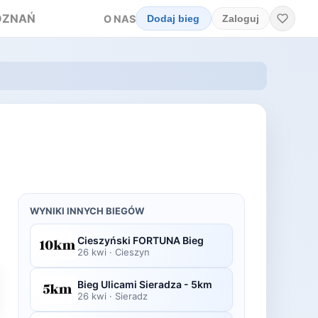
OZNAŃ
O NAS
Dodaj bieg
Zaloguj
WYNIKI INNYCH BIEGÓW
Cieszyński FORTUNA Bieg
26 kwi
·
Cieszyn
Bieg Ulicami Sieradza - 5km
26 kwi
·
Sieradz