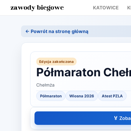
KATOWICE
K
← Powrót na stronę główną
Edycja zakończona
Półmaraton Cheł
Chełmża
Półmaraton
Wiosna
2026
Atest PZLA
🏅 Zoba