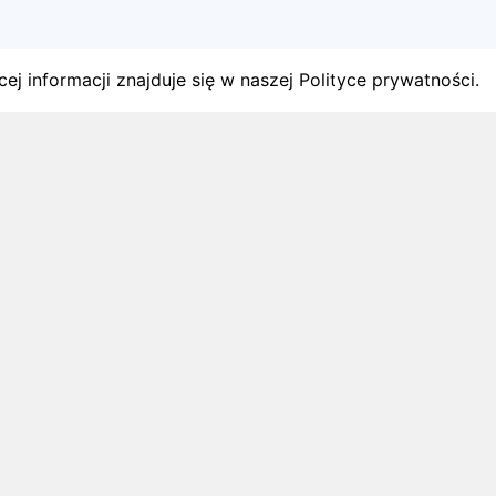
ej informacji znajduje się w naszej Polityce prywatności.
gach
y startów w Polsce.
1 sierpnia 2026
ZAPOWIEDZI MIESIĄCA
Biegi w wrześniu 2026 – kalendarz
zawodów biegowych
Biegi w wrześniu 2026: sprawdź najciekawsze