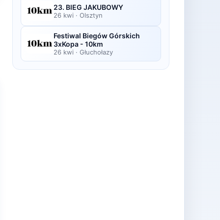
23. BIEG JAKUBOWY
26 kwi
·
Olsztyn
Festiwal Biegów Górskich
3xKopa - 10km
26 kwi
·
Głuchołazy