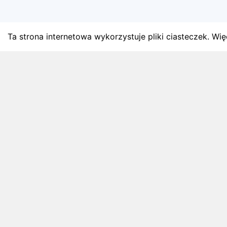
Ta strona internetowa wykorzystuje pliki ciasteczek. Więc
BLOG
Najnowsze artykuły o bie
Zapowiedzi weekendu, przeglądy miesięczne i analiz
4 sierpnia 2026
ZAPOWIEDZI WEEKENDU
Biegi w weekend 8 sierpnia - 9 sierpnia.
Gdzie wystartować?
Weekend 8 sierpnia - 9 sierpnia to 3 wydarzeń.