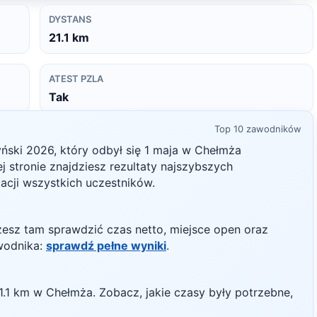
DYSTANS
21.1
km
ATEST PZLA
Tak
Top 10 zawodników
ński
2026
, który odbył się
1 maja
w
Chełmża
ej stronie znajdziesz rezultaty najszybszych
kacji wszystkich uczestników.
żesz tam sprawdzić czas netto, miejsce open oraz
wodnika:
sprawdź pełne wyniki
.
1.1
km w
Chełmża
. Zobacz, jakie czasy były potrzebne,