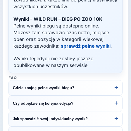
wszystkich uczestników.
Wyniki -
WILD RUN – BIEG PO ZOO 10K
Pełne wyniki biegu są dostępne online.
Możesz tam sprawdzić czas netto, miejsce
open oraz pozycję w kategorii wiekowej
każdego zawodnika:
sprawdź pełne wyniki
.
Wyniki tej edycji nie zostały jeszcze
opublikowane w naszym serwisie.
FAQ
+
Gdzie znajdę pełne wyniki biegu?
Wyniki publikuje organizator biegu na swojej
+
Czy odbędzie się kolejna edycja?
stronie internetowej lub na platformach takich jak
LiveTracking, RunnerSpace czy MarathonSport.
Większość biegów organizowana jest cyklicznie.
+
Jak sprawdzić swój indywidualny wynik?
Śledź stronę organizatora lub ZawodyBiegowe.pl,
by być na bieżąco z datą kolejnej edycji WILD RUN
Indywidualne wyniki można znaleźć na stronie