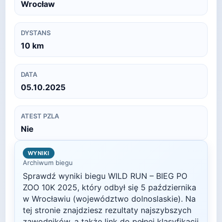
Wrocław
DYSTANS
10
km
DATA
05.10.2025
ATEST PZLA
Nie
WYNIKI
Archiwum biegu
Sprawdź wyniki biegu
WILD RUN – BIEG PO
ZOO 10K
2025
, który odbył się
5 października
w
Wrocławiu
(województwo dolnoslaskie)
. Na
tej stronie znajdziesz rezultaty najszybszych
zawodników, a także link do pełnej klasyfikacji