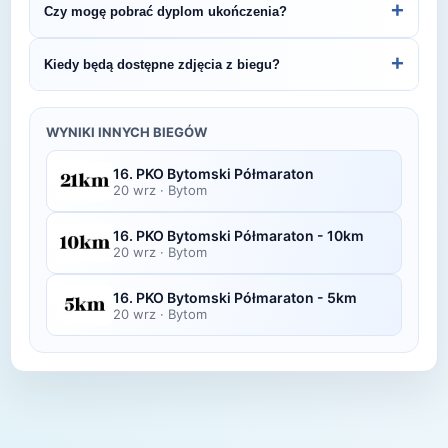
+
Czy mogę pobrać dyplom ukończenia?
– BIEG PO ZOO 10K.
organizatora lub platformie pomiarowej podanej na
bibie startowym. Wyniki zawierają czas brutto i
Wiele wydarzeń biegowych udostępnia
+
Kiedy będą dostępne zdjęcia z biegu?
netto, a często też pozycję wśród wszystkich
elektroniczne dyplomy do pobrania ze strony
uczestników i w kategorii wiekowej.
organizatora po opublikowaniu oficjalnych
Zdjęcia z biegu organizatorzy zazwyczaj publikują
wyników.
w ciągu kilku dni po zawodach na swojej stronie
WYNIKI INNYCH BIEGÓW
lub fanpage'u na Facebooku.
16. PKO Bytomski Półmaraton
20 wrz
·
Bytom
16. PKO Bytomski Półmaraton - 10km
20 wrz
·
Bytom
16. PKO Bytomski Półmaraton - 5km
20 wrz
·
Bytom