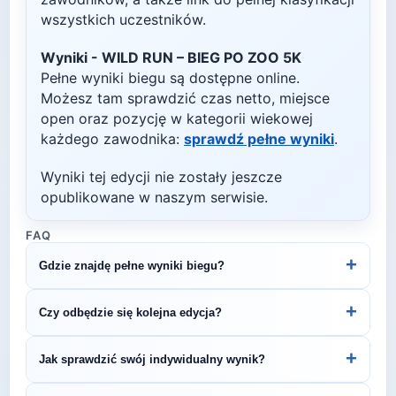
wszystkich uczestników.
Wyniki -
WILD RUN – BIEG PO ZOO 5K
Pełne wyniki biegu są dostępne online.
Możesz tam sprawdzić czas netto, miejsce
open oraz pozycję w kategorii wiekowej
każdego zawodnika:
sprawdź pełne wyniki
.
Wyniki tej edycji nie zostały jeszcze
opublikowane w naszym serwisie.
FAQ
+
Gdzie znajdę pełne wyniki biegu?
Wyniki publikuje organizator biegu na swojej
+
Czy odbędzie się kolejna edycja?
stronie internetowej lub na platformach takich jak
LiveTracking, RunnerSpace czy MarathonSport.
Większość biegów organizowana jest cyklicznie.
+
Jak sprawdzić swój indywidualny wynik?
Śledź stronę organizatora lub ZawodyBiegowe.pl,
by być na bieżąco z datą kolejnej edycji WILD RUN
Indywidualne wyniki można znaleźć na stronie