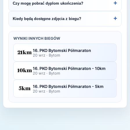
+
Czy mogę pobrać dyplom ukończenia?
– BIEG PO ZOO 5K.
organizatora lub platformie pomiarowej podanej na
bibie startowym. Wyniki zawierają czas brutto i
Wiele wydarzeń biegowych udostępnia
+
Kiedy będą dostępne zdjęcia z biegu?
netto, a często też pozycję wśród wszystkich
elektroniczne dyplomy do pobrania ze strony
uczestników i w kategorii wiekowej.
organizatora po opublikowaniu oficjalnych
Zdjęcia z biegu organizatorzy zazwyczaj publikują
wyników.
w ciągu kilku dni po zawodach na swojej stronie
WYNIKI INNYCH BIEGÓW
lub fanpage'u na Facebooku.
16. PKO Bytomski Półmaraton
20 wrz
·
Bytom
16. PKO Bytomski Półmaraton - 10km
20 wrz
·
Bytom
16. PKO Bytomski Półmaraton - 5km
20 wrz
·
Bytom