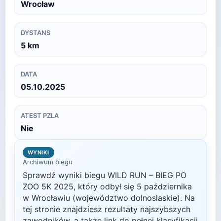
Wrocław
DYSTANS
5
km
DATA
05.10.2025
ATEST PZLA
Nie
WYNIKI
Archiwum biegu
Sprawdź wyniki biegu
WILD RUN – BIEG PO
ZOO 5K
2025
, który odbył się
5 października
w
Wrocławiu
(województwo dolnoslaskie)
. Na
tej stronie znajdziesz rezultaty najszybszych
zawodników, a także link do pełnej klasyfikacji