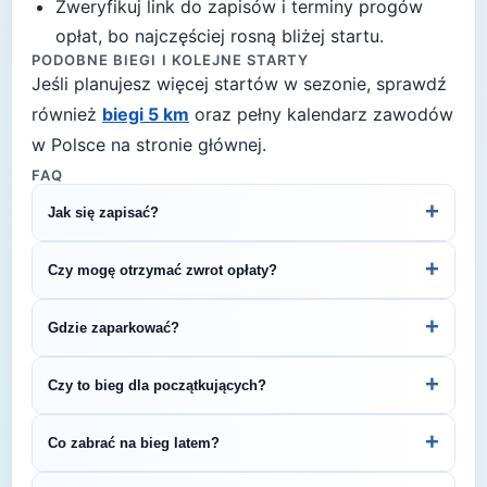
Zweryfikuj link do zapisów i terminy progów
opłat, bo najczęściej rosną bliżej startu.
PODOBNE BIEGI I KOLEJNE STARTY
Jeśli planujesz więcej startów w sezonie, sprawdź
również
biegi 5 km
oraz pełny kalendarz zawodów
w Polsce na stronie głównej.
FAQ
+
Jak się zapisać?
Kliknij przycisk „Zapisz się na bieg" po prawej, by
+
Czy mogę otrzymać zwrot opłaty?
przejść do strony organizatora z formularzem
rejestracyjnym.
Zasady zwrotu ustala organizator – sprawdź
+
Gdzie zaparkować?
regulamin biegu lub skontaktuj się z
organizatorem.
Zazwyczaj dostępne są parkingi w pobliżu startu
+
Czy to bieg dla początkujących?
— szczegóły znajdziesz w opisie biegu lub na
stronie organizatora.
5 km to świetny dystans na pierwsze zawody
+
Co zabrać na bieg latem?
biegowe. To krótki, satysfakcjonujący bieg, który
pozwala sprawdzić swoje możliwości bez
Latem (temperatury 18-25°C) warto postawić na